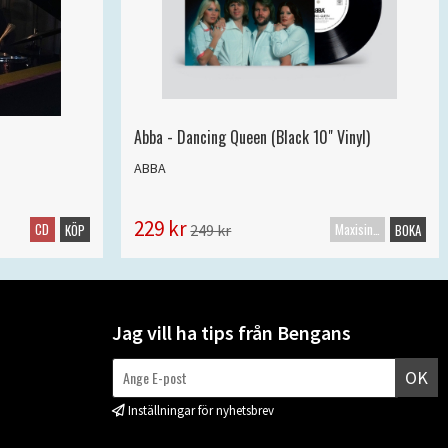
Abba - Dancing Queen (Black 10" Vinyl)
ABBA
229 kr
CD
Maxisingel
249 kr
KÖP
BOKA
Jag vill ha tips från Bengans
OK
Inställningar för nyhetsbrev