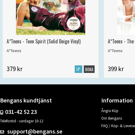
A*Teens - Teen Spirit (Solid Beige Vinyl)
A*Teens - The 
A*Teens
A*Teens
379 kr
399 kr
LP
BOKA
Bengans kundtjänst
Information
031-42 52 23
Ångra Köp
Om Bengans
Telefontid - vardagar 10-12
FAQ / Köp- & Leveran
support@bengans.se