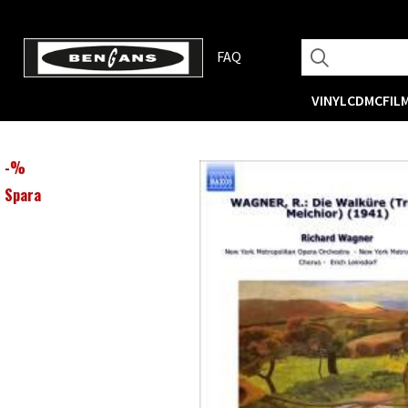
FAQ
VINYL
CD
MC
FIL
-
%
Spara