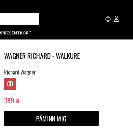
R
PRESENTKORT
WAGNER RICHARD - WALKURE
Richard Wagner
CD
389
kr
PÅMINN MIG