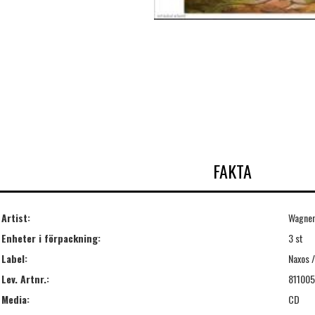
FAKTA
Artist:
Wagner
Enheter i förpackning:
3 st
Label:
Naxos /
Lev. Artnr.:
81100
Media:
CD