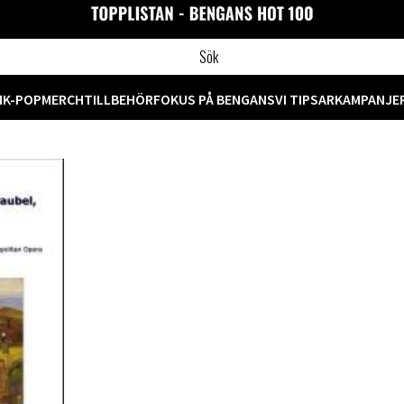
M
K-POP
MERCH
TILLBEHÖR
FOKUS PÅ BENGANS
VI TIPSAR
KAMPANJE