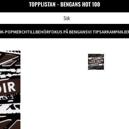
M
K-POP
MERCH
TILLBEHÖR
FOKUS PÅ BENGANS
VI TIPSAR
KAMPANJE