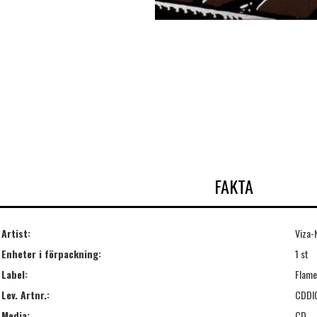
FAKTA
Artist:
Viza-
Enheter i förpackning:
1 st
Label:
Flame
Lev. Artnr.:
CDDI
Media:
CD