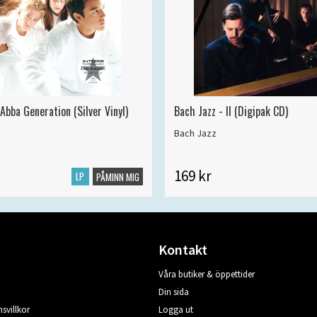
Abba Generation (Silver Vinyl)
Bach Jazz - II (Digipak CD)
Bach Jazz
169 kr
LP
PÅMINN MIG
Kontakt
Våra butiker & öppettider
Din sida
svillkor
Logga ut