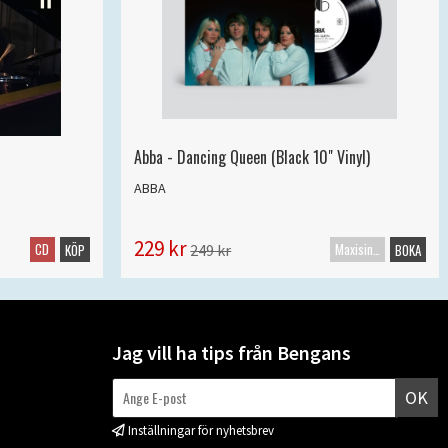
Abba - Dancing Queen (Black 10" Vinyl)
ABBA
229 kr
CD
Maxisingel
249 kr
KÖP
BOKA
Jag vill ha tips från Bengans
OK
Inställningar för nyhetsbrev