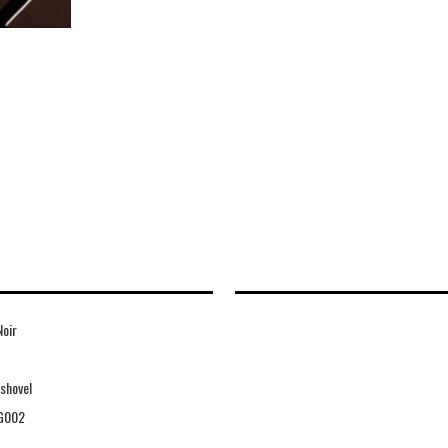
Noir
shovel
G002