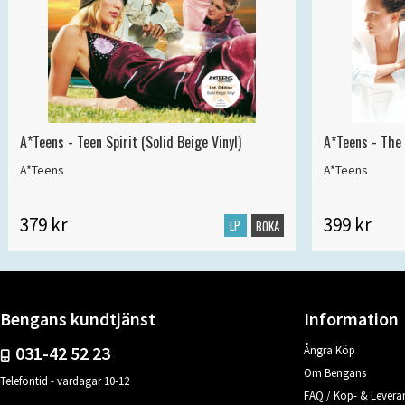
A*Teens - Teen Spirit (Solid Beige Vinyl)
A*Teens - The 
A*Teens
A*Teens
379 kr
399 kr
LP
BOKA
Bengans kundtjänst
Information
031-42 52 23
Ångra Köp
Om Bengans
Telefontid - vardagar 10-12
FAQ / Köp- & Leveran