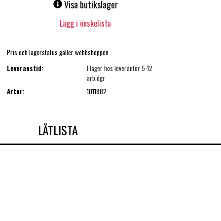
Visa butikslager
Lägg i önskelista
Pris och lagerstatus gäller webbshoppen
Leveranstid:
I lager hos leverantör 5-12
arb.dgr
Artnr:
1011882
LÅTLISTA