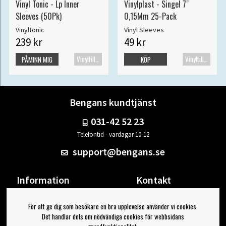
Vinyl Tonic - Lp Inner
Vinylplast - Singel 7"
Sleeves (50Pk)
0,15Mm 25-Pack
Vinyltonic
Vinyl Sleeves
239 kr
49 kr
Vinyltillbehör
Vinyltillbehör
PÅMINN MIG
KÖP
Bengans kundtjänst
031-42 52 23
Telefontid - vardagar 10-12
support@bengans.se
Information
Kontakt
Ångra Köp
Våra butiker & öppettider
För att ge dig som besökare en bra upplevelse använder vi cookies.
Om Bengans
Din sida
Det handlar dels om nödvändiga cookies för webbsidans
FAQ / Köp- & Leveransvillkor
Logga ut