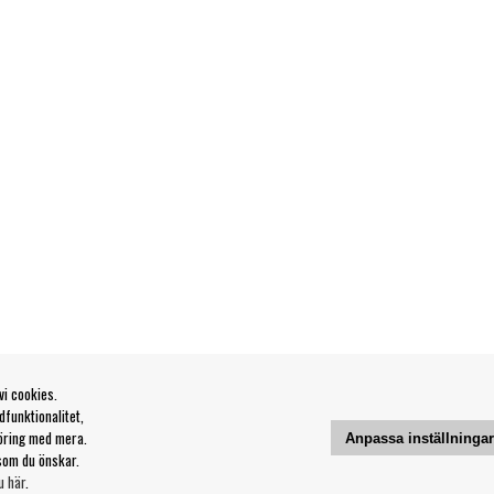
vi cookies.
funktionalitet,
öring med mera.
Anpassa inställninga
som du önskar.
u här
.