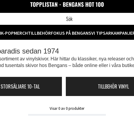
M
K-POP
MERCH
TILLBEHÖR
FOKUS PÅ BENGANS
VI TIPSAR
KAMPANJE
 paradis sedan 1974
ortiment av vinylskivor. Här hittar du klassiker, nya releaser oc
d tusentals skivor hos Bengans – både online eller i våra butike
 STORSÄLJARE 10-TAL
TILLBEHÖR VINYL
Visar
0
av
0
produkter