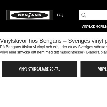
FAQ
VINYL
CD
MC
FIL
Vinylskivor hos Bengans – Sveriges vinyl
På Bengans älskar vi vinyl och erbjuder ett av Sveriges största s
vinyl eller smycka ditt hem med ditt musikintresse? Bläddra blan
VINYL STORSÄLJARE 20-TAL
VINYL