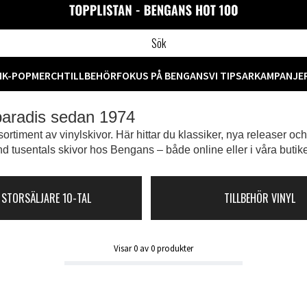
M
K-POP
MERCH
TILLBEHÖR
FOKUS PÅ BENGANS
VI TIPSAR
KAMPANJE
 paradis sedan 1974
ortiment av vinylskivor. Här hittar du klassiker, nya releaser oc
d tusentals skivor hos Bengans – både online eller i våra butike
 STORSÄLJARE 10-TAL
TILLBEHÖR VINYL
Visar
0
av
0
produkter