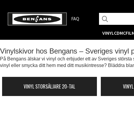
FAQ
VINYL
CD
MC
FIL
Vinylskivor hos Bengans – Sveriges vinyl
På Bengans älskar vi vinyl och erbjuder ett av Sveriges största s
vinyl eller smycka ditt hem med ditt musikintresse? Bläddra blan
VINYL STORSÄLJARE 20-TAL
VINYL