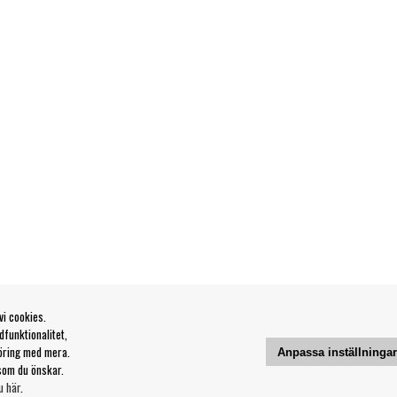
vi cookies.
funktionalitet,
öring med mera.
Anpassa inställninga
som du önskar.
u här
.