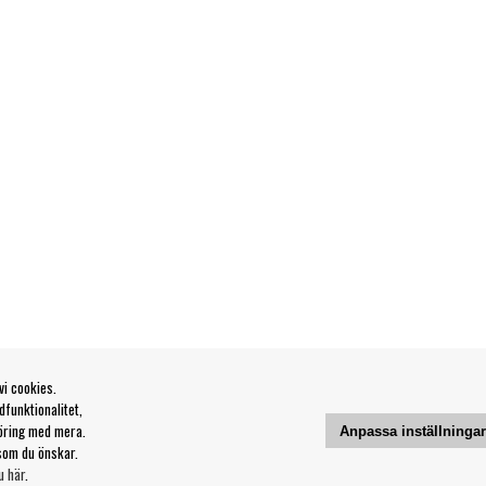
vi cookies.
funktionalitet,
öring med mera.
Anpassa inställninga
som du önskar.
u här
.