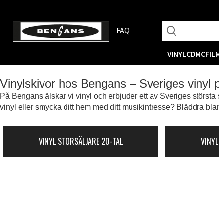
FAQ
VINYL
CD
MC
FIL
Vinylskivor hos Bengans – Sveriges vinyl
På Bengans älskar vi vinyl och erbjuder ett av Sveriges största s
vinyl eller smycka ditt hem med ditt musikintresse? Bläddra blan
VINYL STORSÄLJARE 20-TAL
VINYL