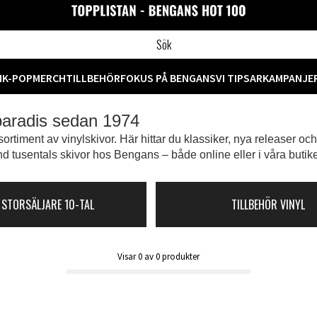
M
K-POP
MERCH
TILLBEHÖR
FOKUS PÅ BENGANS
VI TIPSAR
KAMPANJE
 paradis sedan 1974
ortiment av vinylskivor. Här hittar du klassiker, nya releaser oc
d tusentals skivor hos Bengans – både online eller i våra butike
 STORSÄLJARE 10-TAL
TILLBEHÖR VINYL
Visar
0
av
0
produkter