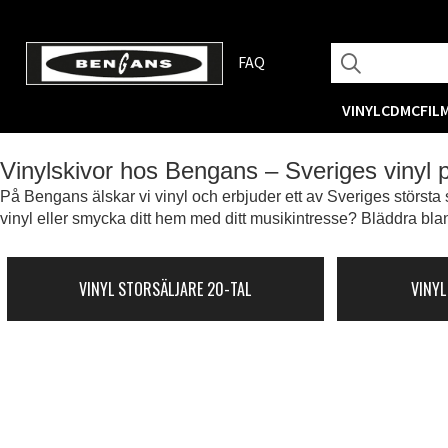
FAQ
VINYL
CD
MC
FIL
Vinylskivor hos Bengans – Sveriges vinyl
På Bengans älskar vi vinyl och erbjuder ett av Sveriges största s
vinyl eller smycka ditt hem med ditt musikintresse? Bläddra blan
VINYL STORSÄLJARE 20-TAL
VINYL