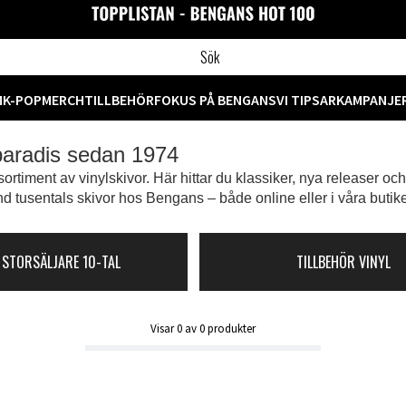
M
K-POP
MERCH
TILLBEHÖR
FOKUS PÅ BENGANS
VI TIPSAR
KAMPANJE
 paradis sedan 1974
ortiment av vinylskivor. Här hittar du klassiker, nya releaser oc
d tusentals skivor hos Bengans – både online eller i våra butike
 STORSÄLJARE 10-TAL
TILLBEHÖR VINYL
Visar
0
av
0
produkter