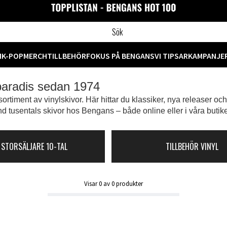
M
K-POP
MERCH
TILLBEHÖR
FOKUS PÅ BENGANS
VI TIPSAR
KAMPANJE
 paradis sedan 1974
ortiment av vinylskivor. Här hittar du klassiker, nya releaser oc
d tusentals skivor hos Bengans – både online eller i våra butike
 STORSÄLJARE 10-TAL
TILLBEHÖR VINYL
Visar
0
av
0
produkter