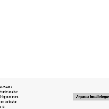
vi cookies.
funktionalitet,
öring med mera.
Anpassa inställninga
som du önskar.
u här
.