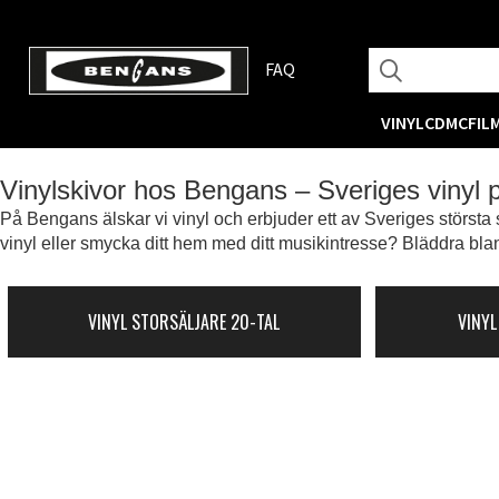
FAQ
VINYL
CD
MC
FIL
Vinylskivor hos Bengans – Sveriges vinyl
På Bengans älskar vi vinyl och erbjuder ett av Sveriges största s
vinyl eller smycka ditt hem med ditt musikintresse? Bläddra blan
VINYL STORSÄLJARE 20-TAL
VINYL