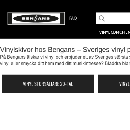
FAQ
VINYL
CD
MC
FIL
Vinylskivor hos Bengans – Sveriges vinyl
På Bengans älskar vi vinyl och erbjuder ett av Sveriges största s
vinyl eller smycka ditt hem med ditt musikintresse? Bläddra blan
VINYL STORSÄLJARE 20-TAL
VINYL