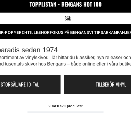
M
K-POP
MERCH
TILLBEHÖR
FOKUS PÅ BENGANS
VI TIPSAR
KAMPANJE
 paradis sedan 1974
ortiment av vinylskivor. Här hittar du klassiker, nya releaser oc
d tusentals skivor hos Bengans – både online eller i våra butike
 STORSÄLJARE 10-TAL
TILLBEHÖR VINYL
Visar
0
av
0
produkter