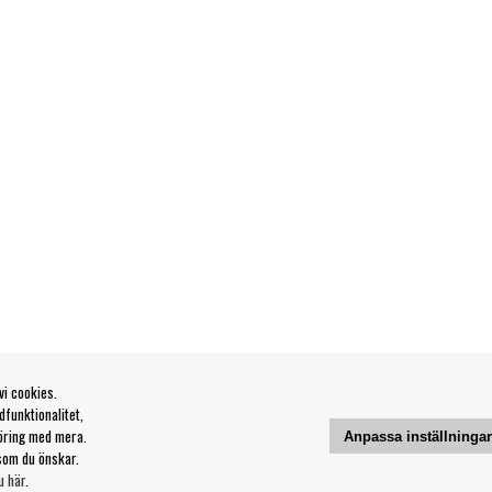
vi cookies.
funktionalitet,
öring med mera.
Anpassa inställninga
som du önskar.
u här
.