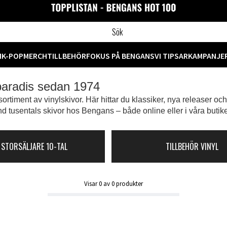
M
K-POP
MERCH
TILLBEHÖR
FOKUS PÅ BENGANS
VI TIPSAR
KAMPANJE
 paradis sedan 1974
ortiment av vinylskivor. Här hittar du klassiker, nya releaser oc
d tusentals skivor hos Bengans – både online eller i våra butike
 STORSÄLJARE 10-TAL
TILLBEHÖR VINYL
Visar
0
av
0
produkter