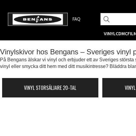
FAQ
VINYL
CD
MC
FIL
Vinylskivor hos Bengans – Sveriges vinyl
På Bengans älskar vi vinyl och erbjuder ett av Sveriges största s
vinyl eller smycka ditt hem med ditt musikintresse? Bläddra blan
VINYL STORSÄLJARE 20-TAL
VINYL