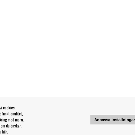
vi cookies.
funktionalitet,
öring med mera.
Anpassa inställninga
som du önskar.
u här
.