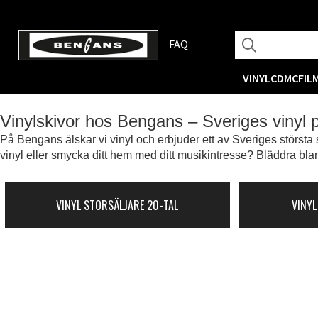
FAQ
VINYL
CD
MC
FIL
Vinylskivor hos Bengans – Sveriges vinyl
På Bengans älskar vi vinyl och erbjuder ett av Sveriges största s
vinyl eller smycka ditt hem med ditt musikintresse? Bläddra blan
VINYL STORSÄLJARE 20-TAL
VINYL