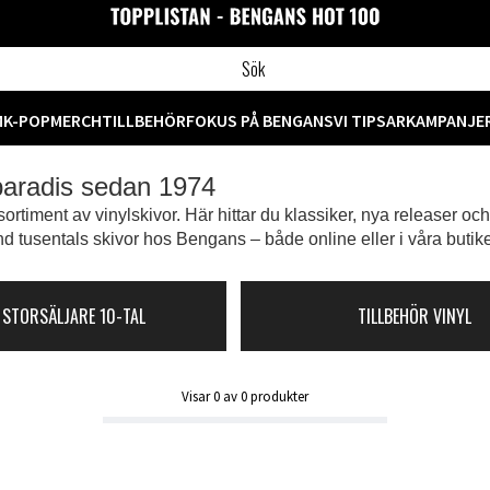
M
K-POP
MERCH
TILLBEHÖR
FOKUS PÅ BENGANS
VI TIPSAR
KAMPANJE
 paradis sedan 1974
ortiment av vinylskivor. Här hittar du klassiker, nya releaser oc
d tusentals skivor hos Bengans – både online eller i våra butike
 STORSÄLJARE 10-TAL
TILLBEHÖR VINYL
Visar
0
av
0
produkter