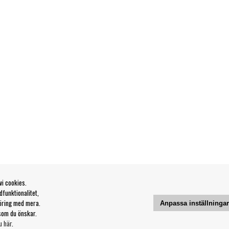
vi cookies.
funktionalitet,
öring med mera.
Anpassa inställninga
som du önskar.
u här
.