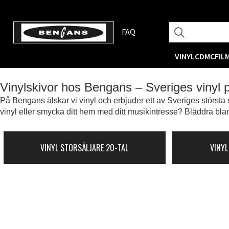
FAQ
VINYL
CD
MC
FIL
Vinylskivor hos Bengans – Sveriges vinyl
På Bengans älskar vi vinyl och erbjuder ett av Sveriges största s
vinyl eller smycka ditt hem med ditt musikintresse? Bläddra blan
VINYL STORSÄLJARE 20-TAL
VINYL