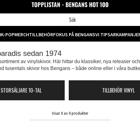
M
K-POP
MERCH
TILLBEHÖR
FOKUS PÅ BENGANS
VI TIPSAR
KAMPANJE
 paradis sedan 1974
ortiment av vinylskivor. Här hittar du klassiker, nya releaser oc
d tusentals skivor hos Bengans – både online eller i våra butike
 STORSÄLJARE 10-TAL
TILLBEHÖR VINYL
Visar
0
av
0
produkter