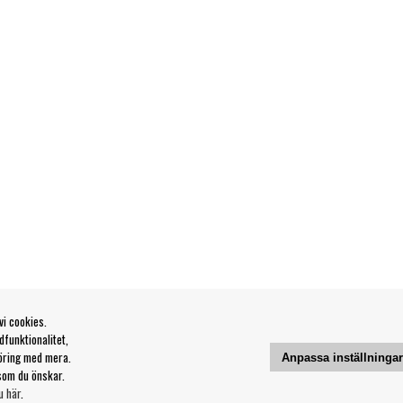
vi cookies.
funktionalitet,
öring med mera.
Anpassa inställninga
som du önskar.
u här
.