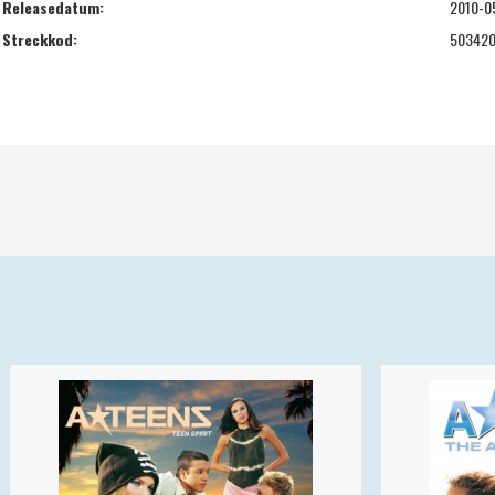
Releasedatum:
2010-0
Streckkod:
50342