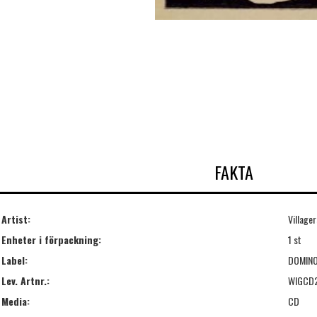
FAKTA
Artist:
Villager
Enheter i förpackning:
1 st
Label:
DOMIN
Lev. Artnr.:
WIGCD
Media:
CD