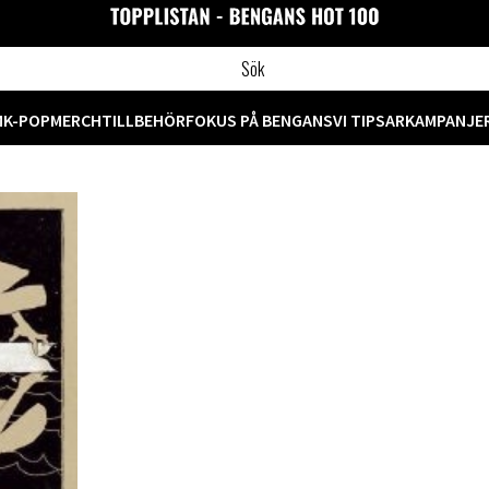
M
K-POP
MERCH
TILLBEHÖR
FOKUS PÅ BENGANS
VI TIPSAR
KAMPANJE