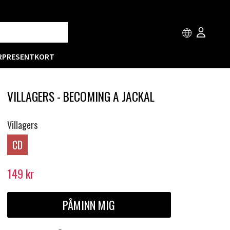
R
PRESENTKORT
VILLAGERS - BECOMING A JACKAL
Villagers
CD
149
kr
PÅMINN MIG