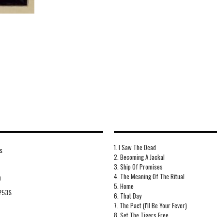
1. I Saw The Dead
s
2. Becoming A Jackal
3. Ship Of Promises
4. The Meaning Of The Ritual
O
5. Home
253S
6. That Day
7. The Pact (I'll Be Your Fever)
8. Set The Tigers Free