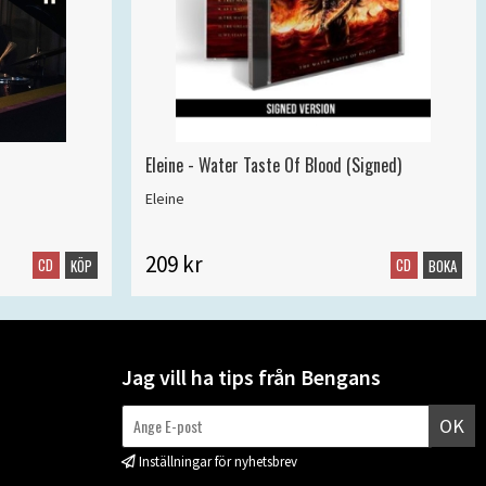
Eleine - Water Taste Of Blood (Signed)
Eleine
209 kr
CD
CD
KÖP
BOKA
Jag vill ha tips från Bengans
OK
Inställningar för nyhetsbrev