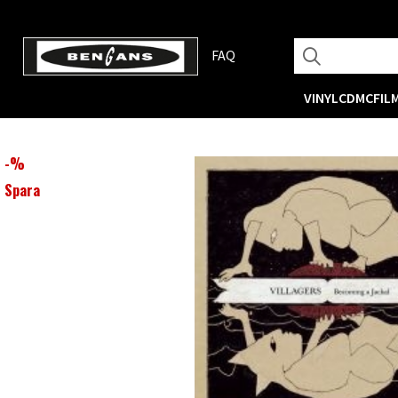
FAQ
VINYL
CD
MC
FIL
-
%
Spara