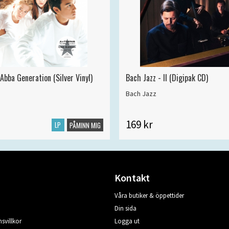
Abba Generation (Silver Vinyl)
Bach Jazz - II (Digipak CD)
Bach Jazz
169 kr
LP
PÅMINN MIG
Kontakt
Våra butiker & öppettider
Din sida
svillkor
Logga ut