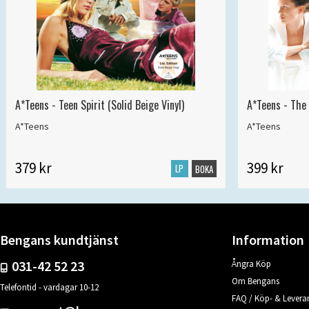
A*Teens - Teen Spirit (Solid Beige Vinyl)
A*Teens - The 
A*Teens
A*Teens
379 kr
399 kr
LP
BOKA
Bengans kundtjänst
Information
031-42 52 23
Ångra Köp
Om Bengans
Telefontid - vardagar 10-12
FAQ / Köp- & Leveran