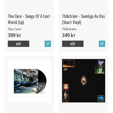
The Cure - Songs Of A Lost
Thåström - Somliga Av Oss
World (Lp)
(Svart Vinyl)
The Cure
Thåström
399 kr
349 kr
LP
LP
KÖP
KÖP