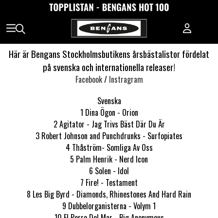
Här är Bengans Stockholmsbutikens årsbästalistor fördelat
på svenska och internationella releaser!
Facebook
/
Instragram
Svenska
1 Dina Ögon - Orion
2 Agitator - Jag Trivs Bäst Där Du Är
3 Robert Johnson and Punchdrunks - Surfopiates
4 Thåström- Somliga Av Oss
5 Palm Henrik - Nerd Icon
6 Solen - Idol
7 Fire! - Testament
8 Les Big Byrd - Diamonds, Rhinestones And Hard Rain
9 Dubbelorganisterna - Volym 1
10 El Perro Del Mar - Big Anonymous