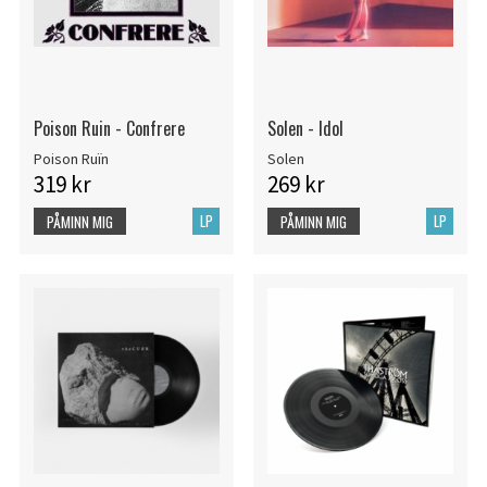
Poison Ruin - Confrere
Solen - Idol
Poison Ruïn
Solen
319 kr
269 kr
LP
LP
PÅMINN MIG
PÅMINN MIG