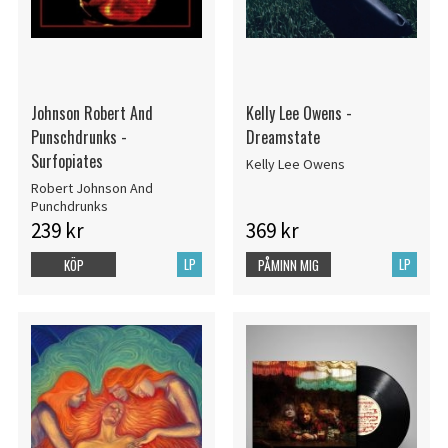
Johnson Robert And
Kelly Lee Owens -
Punschdrunks -
Dreamstate
Surfopiates
Kelly Lee Owens
Robert Johnson And
Punchdrunks
239 kr
369 kr
LP
LP
KÖP
PÅMINN MIG