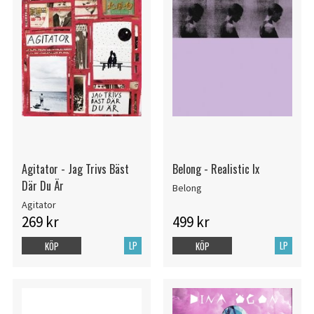
Agitator - Jag Trivs Bäst
Belong - Realistic Ix
Där Du Är
Belong
Agitator
269 kr
499 kr
LP
LP
KÖP
KÖP