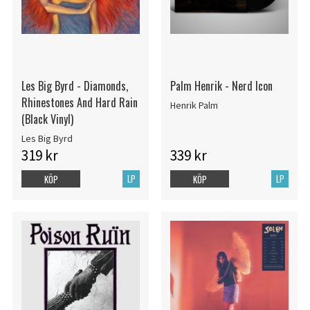
Les Big Byrd - Diamonds,
Palm Henrik - Nerd Icon
Rhinestones And Hard Rain
Henrik Palm
(Black Vinyl)
Les Big Byrd
319 kr
339 kr
LP
LP
KÖP
KÖP