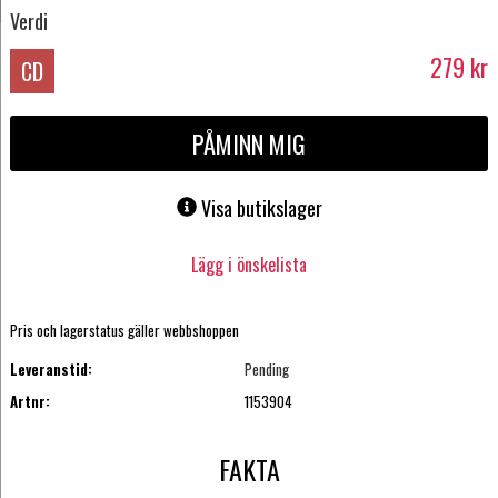
Verdi
279
kr
CD
PÅMINN MIG
Visa butikslager
Lägg i önskelista
Pris och lagerstatus gäller webbshoppen
Leveranstid:
Pending
Artnr:
1153904
FAKTA