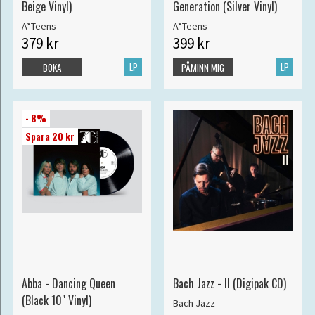
Beige Vinyl)
Generation (Silver Vinyl)
A*Teens
A*Teens
379 kr
399 kr
LP
LP
BOKA
PÅMINN MIG
- 8%
Spara 20 kr
Abba - Dancing Queen
Bach Jazz - II (Digipak CD)
(Black 10" Vinyl)
Bach Jazz