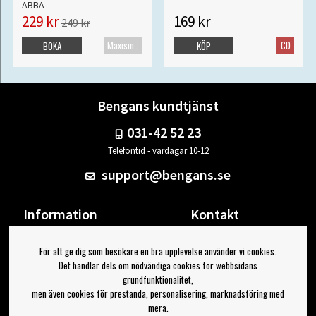
ABBA
229 kr
169 kr
249 kr
Maxisingel
CD
BOKA
KÖP
Bengans kundtjänst
031-42 52 23
Telefontid - vardagar 10-12
support@bengans.se
Information
Kontakt
Ångra Köp
Våra butiker & öppettider
För att ge dig som besökare en bra upplevelse använder vi cookies.
Om Bengans
Din sida
Det handlar dels om nödvändiga cookies för webbsidans
FAQ / Köp- & Leveransvillkor
Logga ut
grundfunktionalitet,
men även cookies för prestanda, personalisering, marknadsföring med
Jag vill ha tips från Bengans
mera.