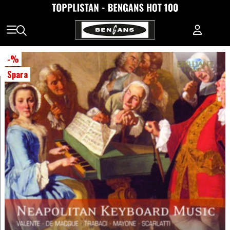
-
%
Spara