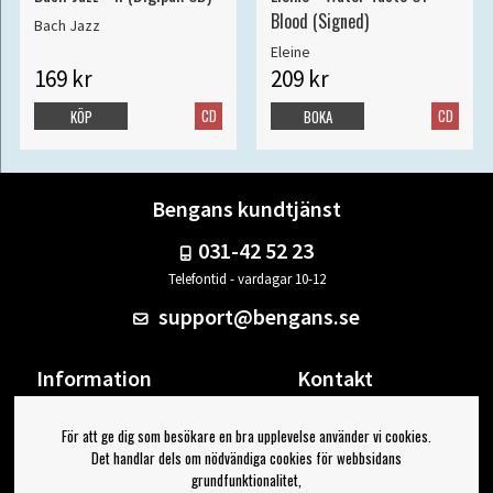
Blood (Signed)
Bach Jazz
Eleine
169 kr
209 kr
CD
CD
KÖP
BOKA
Bengans kundtjänst
031-42 52 23
Telefontid - vardagar 10-12
support@bengans.se
Information
Kontakt
Ångra Köp
Våra butiker & öppettider
För att ge dig som besökare en bra upplevelse använder vi cookies.
Om Bengans
Din sida
Det handlar dels om nödvändiga cookies för webbsidans
FAQ / Köp- & Leveransvillkor
Logga ut
grundfunktionalitet,