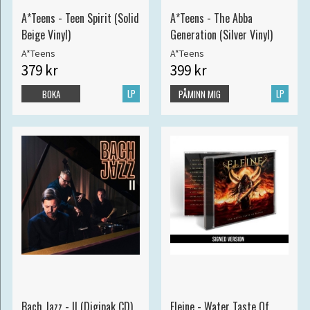
A*Teens - Teen Spirit (Solid
A*Teens - The Abba
Beige Vinyl)
Generation (Silver Vinyl)
A*Teens
A*Teens
379 kr
399 kr
LP
LP
BOKA
PÅMINN MIG
Bach Jazz - II (Digipak CD)
Eleine - Water Taste Of