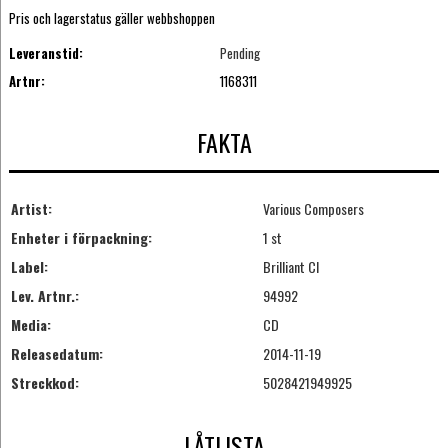
Pris och lagerstatus gäller webbshoppen
Leveranstid:
Pending
Artnr:
1168311
FAKTA
Artist:
Various Composers
Enheter i förpackning:
1 st
Label:
Brilliant Cl
Lev. Artnr.:
94992
Media:
CD
Releasedatum:
2014-11-19
Streckkod:
5028421949925
LÅTLISTA