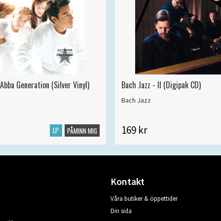
Abba Generation (Silver Vinyl)
Bach Jazz - II (Digipak CD)
Bach Jazz
169 kr
LP
PÅMINN MIG
Kontakt
Våra butiker & öppettider
Din sida