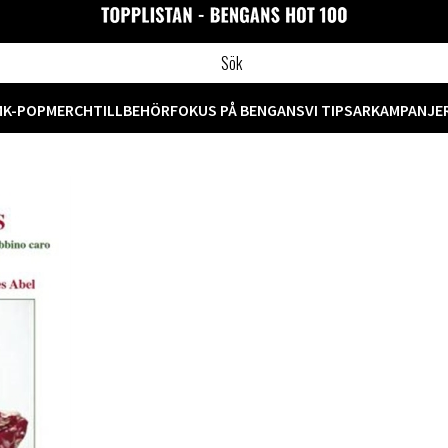
M
K-POP
MERCH
TILLBEHÖR
FOKUS PÅ BENGANS
VI TIPSAR
KAMPANJE