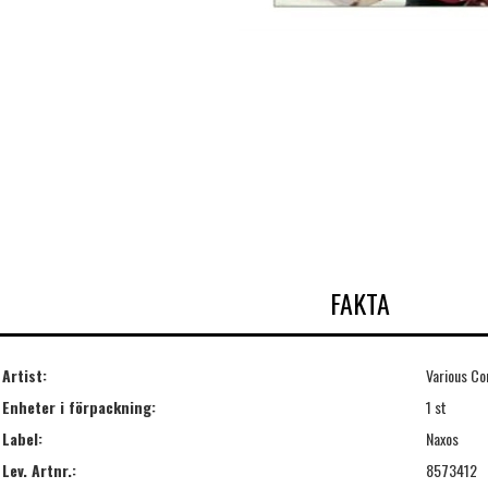
FAKTA
Artist:
Various C
Enheter i förpackning:
1 st
Label:
Naxos
Lev. Artnr.:
8573412