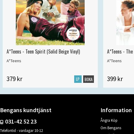
A*Teens - Teen Spirit (Solid Beige Vinyl)
A*Teens - The 
A*Teens
A*Teens
379 kr
399 kr
LP
BOKA
Bengans kundtjänst
Information
031-42 52 23
Ångra Köp
Om Bengans
Telefontid - vardagar 10-12