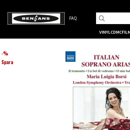
FAQ
VINYL
CD
MC
FIL
-
%
Spara