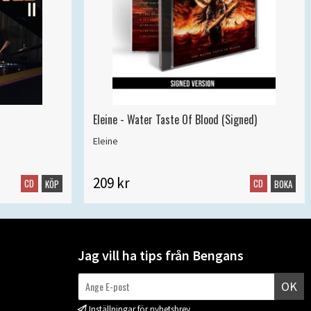
Eleine - Water Taste Of Blood (Signed)
Eleine
209 kr
CD
CD
KÖP
BOKA
Jag vill ha tips från Bengans
OK
Inställningar för nyhetsbrev