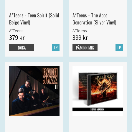
A*Teens - Teen Spirit (Solid
A*Teens - The Abba
Beige Vinyl)
Generation (Silver Vinyl)
A*Teens
A*Teens
379 kr
399 kr
LP
LP
BOKA
PÅMINN MIG