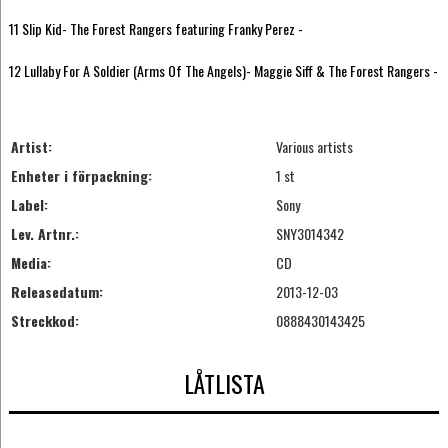
11 Slip Kid- The Forest Rangers featuring Franky Perez -
12 Lullaby For A Soldier (Arms Of The Angels)- Maggie Siff & The Forest Rangers -
Artist:
Various artists
Enheter i förpackning:
1 st
Label:
Sony
Lev. Artnr.:
SNY3014342
Media:
CD
Releasedatum:
2013-12-03
Streckkod:
0888430143425
LÅTLISTA