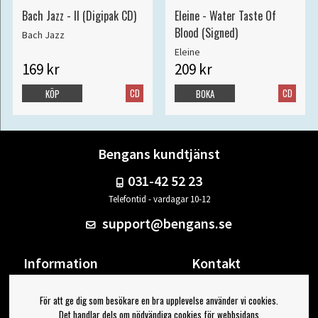
Bach Jazz - II (Digipak CD)
Eleine - Water Taste Of
Blood (Signed)
Bach Jazz
Eleine
169 kr
209 kr
CD
CD
KÖP
BOKA
Bengans kundtjänst
031-42 52 23
Telefontid - vardagar 10-12
support@bengans.se
Information
Kontakt
Ångra Köp
Våra butiker & öppettider
För att ge dig som besökare en bra upplevelse använder vi cookies.
Om Bengans
Din sida
Det handlar dels om nödvändiga cookies för webbsidans