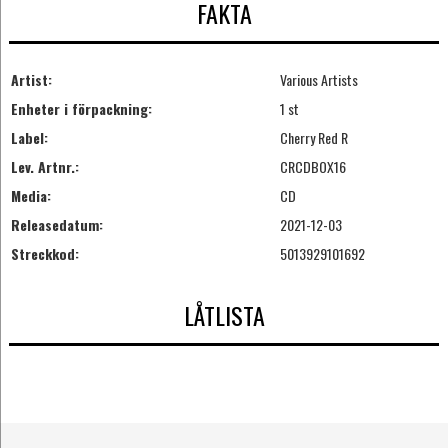
FAKTA
Artist:
Various Artists
Enheter i förpackning:
1 st
Label:
Cherry Red R
Lev. Artnr.:
CRCDBOX16
Media:
CD
Releasedatum:
2021-12-03
Streckkod:
5013929101692
LÅTLISTA