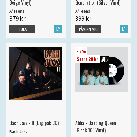
Beige Vinyl)
Generation (Silver Vinyl)
A*Teens
A*Teens
379 kr
399 kr
LP
LP
BOKA
PÅMINN MIG
- 8%
Spara 20 kr
Bach Jazz - II (Digipak CD)
Abba - Dancing Queen
(Black 10" Vinyl)
Bach Jazz