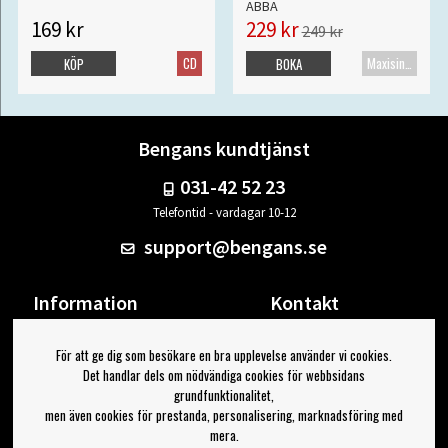
ABBA
169 kr
229 kr
249 kr
CD
Maxisingel
KÖP
BOKA
Bengans kundtjänst
031-42 52 23
Telefontid - vardagar 10-12
support@bengans.se
Information
Kontakt
Ångra Köp
Våra butiker & öppettider
För att ge dig som besökare en bra upplevelse använder vi cookies.
Om Bengans
Din sida
Det handlar dels om nödvändiga cookies för webbsidans
FAQ / Köp- & Leveransvillkor
Logga ut
grundfunktionalitet,
men även cookies för prestanda, personalisering, marknadsföring med
Jag vill ha tips från Bengans
mera.