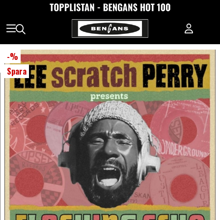
-
%
Spara