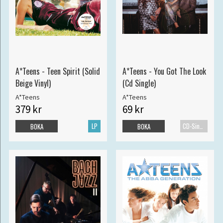
A*Teens - Teen Spirit (Solid
A*Teens - You Got The Look
Beige Vinyl)
(Cd Single)
A*Teens
A*Teens
379 kr
69 kr
LP
CD-Singel
BOKA
BOKA