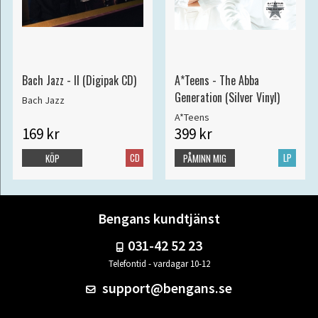
Bach Jazz - II (Digipak CD)
A*Teens - The Abba
Generation (Silver Vinyl)
Bach Jazz
A*Teens
169 kr
399 kr
CD
LP
KÖP
PÅMINN MIG
Bengans kundtjänst
031-42 52 23
Telefontid - vardagar 10-12
support@bengans.se