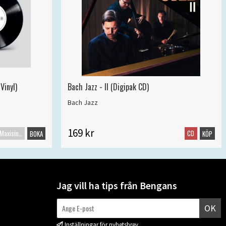
Vinyl)
Bach Jazz - II (Digipak CD)
Bach Jazz
169 kr
Maxisingel
CD
BOKA
KÖP
Jag vill ha tips från Bengans
OK
Inställningar för nyhetsbrev