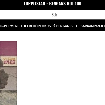
M
K-POP
MERCH
TILLBEHÖR
FOKUS PÅ BENGANS
VI TIPSAR
KAMPANJE