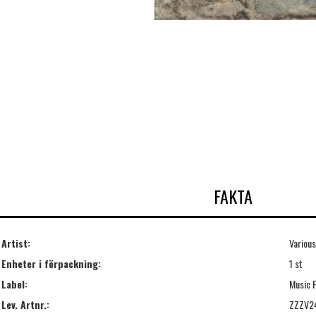
FAKTA
Artist:
Various
Enheter i förpackning:
1 st
Label:
Music 
Lev. Artnr.:
ZZZV2