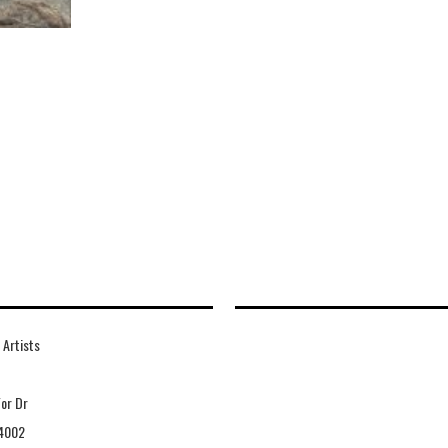
 Artists
For Dr
4002