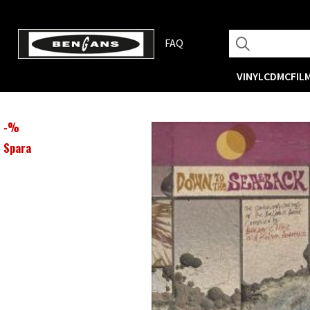
FAQ
VINYL
CD
MC
FIL
-
%
Spara