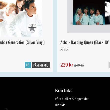
Abba Generation (Silver Vinyl)
Abba - Dancing Queen (Black 10" 
ABBA
229 kr
LP
249 kr
PÅMINN MIG
Kontakt
Våra butiker & öppettider
Din sida