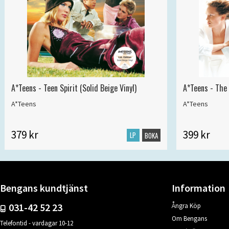
A*Teens - Teen Spirit (Solid Beige Vinyl)
A*Teens - The 
A*Teens
A*Teens
379 kr
399 kr
LP
BOKA
Bengans kundtjänst
Information
031-42 52 23
Ångra Köp
Om Bengans
Telefontid - vardagar 10-12