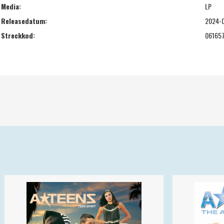
Media:
LP
Releasedatum:
2024-
Streckkod:
06165