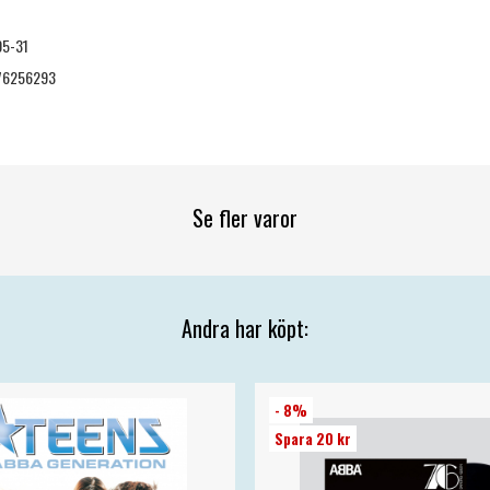
05-31
76256293
Se fler varor
Andra har köpt:
- 8%
Spara 20 kr