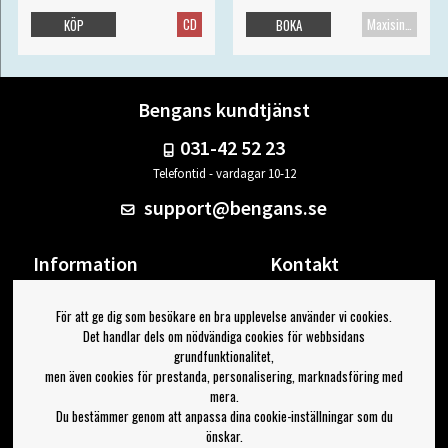
CD
Maxisingel
KÖP
BOKA
Bengans kundtjänst
031-42 52 23
Telefontid - vardagar 10-12
support@bengans.se
Information
Kontakt
Ångra Köp
Våra butiker & öppettider
För att ge dig som besökare en bra upplevelse använder vi cookies.
Om Bengans
Din sida
Det handlar dels om nödvändiga cookies för webbsidans
FAQ / Köp- & Leveransvillkor
Logga ut
grundfunktionalitet,
men även cookies för prestanda, personalisering, marknadsföring med
Jag vill ha tips från Bengans
mera.
Du bestämmer genom att anpassa dina cookie-inställningar som du
OK
önskar.