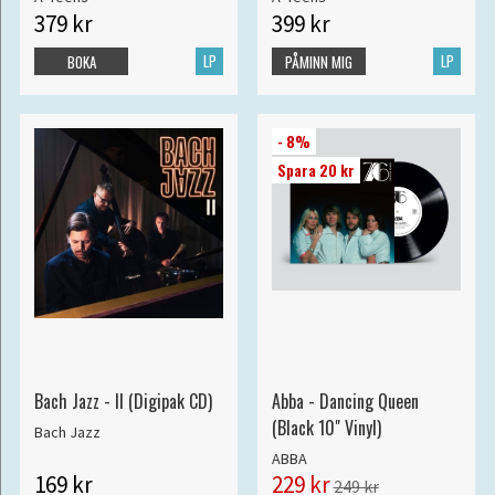
379 kr
399 kr
LP
LP
BOKA
PÅMINN MIG
- 8%
Spara 20 kr
Bach Jazz - II (Digipak CD)
Abba - Dancing Queen
(Black 10" Vinyl)
Bach Jazz
ABBA
169 kr
229 kr
249 kr