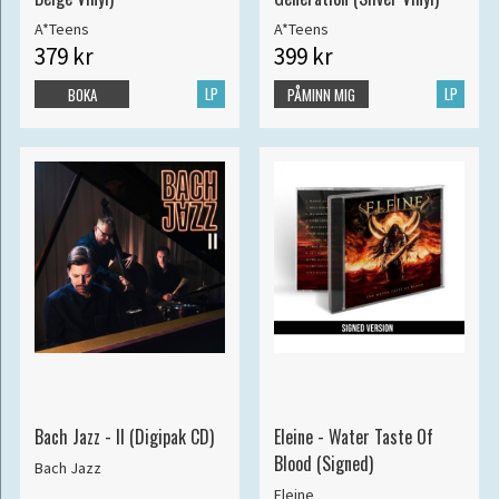
A*Teens
A*Teens
379 kr
399 kr
LP
LP
BOKA
PÅMINN MIG
Bach Jazz - II (Digipak CD)
Eleine - Water Taste Of
Blood (Signed)
Bach Jazz
Eleine