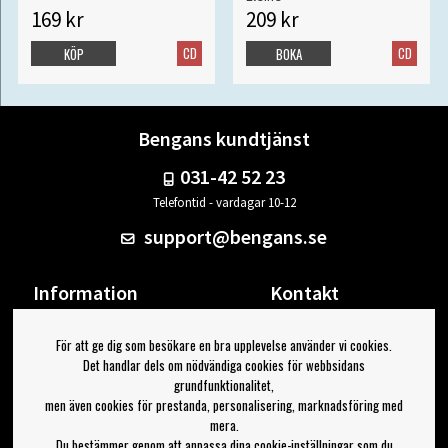
169 kr
209 kr
CD
CD
KÖP
BOKA
Bengans kundtjänst
031-42 52 23
Telefontid - vardagar 10-12
support@bengans.se
Information
Kontakt
Ångra Köp
Våra butiker & öppettider
För att ge dig som besökare en bra upplevelse använder vi cookies.
Om Bengans
Din sida
Det handlar dels om nödvändiga cookies för webbsidans
FAQ / Köp- & Leveransvillkor
Logga ut
grundfunktionalitet,
men även cookies för prestanda, personalisering, marknadsföring med
Jag vill ha tips från Bengans
mera.
Du bestämmer genom att anpassa dina cookie-inställningar som du