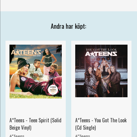
Andra har köpt:
A*Teens - Teen Spirit (Solid
A*Teens - You Got The Look
Beige Vinyl)
(Cd Single)
A*Teens
A*Teens