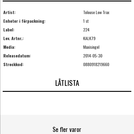
Artist:
Tolouse Low Trax
Enheter i förpackning:
1 st
Label:
224
Lev. Artnr.:
KALK79
Media:
Maxisingel
Releasedatum:
2014-05-30
Streckkod:
0880918219660
LÅTLISTA
Se fler varor