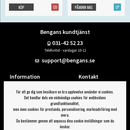
CD
LP
KÖP
PÅMINN MIG
Bengans kundtjänst
031-42 52 23
Telefontid - vardagar 10-12
support@bengans.se
Information
Kontakt
Ångra Köp
Våra butiker & öppettider
För att ge dig som besökare en bra upplevelse använder vi cookies.
Om Bengans
Din sida
Det handlar dels om nödvändiga cookies för webbsidans
FAQ / Köp- & Leveransvillkor
Logga ut
grundfunktionalitet,
men även cookies för prestanda, personalisering, marknadsföring med
Jag vill ha tips från Bengans
mera.
Du bestämmer genom att anpassa dina cookie-inställningar som du
OK
önskar.