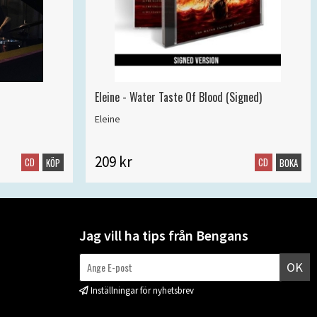
Eleine - Water Taste Of Blood (Signed)
Eleine
209 kr
CD
CD
KÖP
BOKA
Jag vill ha tips från Bengans
OK
Inställningar för nyhetsbrev