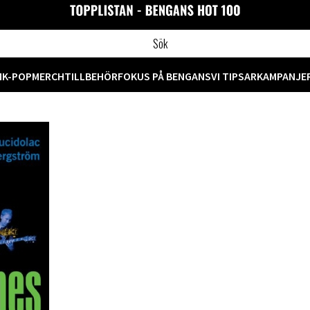
M
K-POP
MERCH
TILLBEHÖR
FOKUS PÅ BENGANS
VI TIPSAR
KAMPANJE