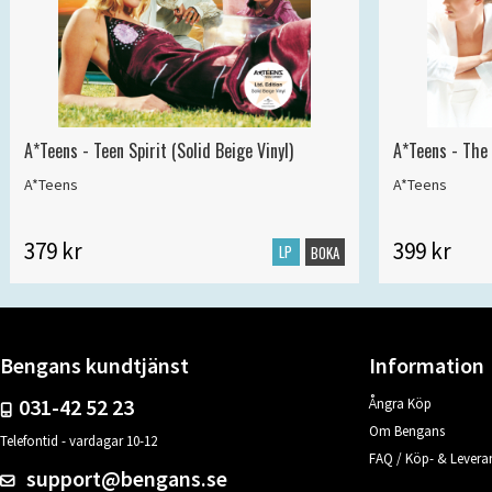
A*Teens - Teen Spirit (Solid Beige Vinyl)
A*Teens - The 
A*Teens
A*Teens
379 kr
399 kr
LP
BOKA
Bengans kundtjänst
Information
031-42 52 23
Ångra Köp
Om Bengans
Telefontid - vardagar 10-12
FAQ / Köp- & Leveran
support@bengans.se