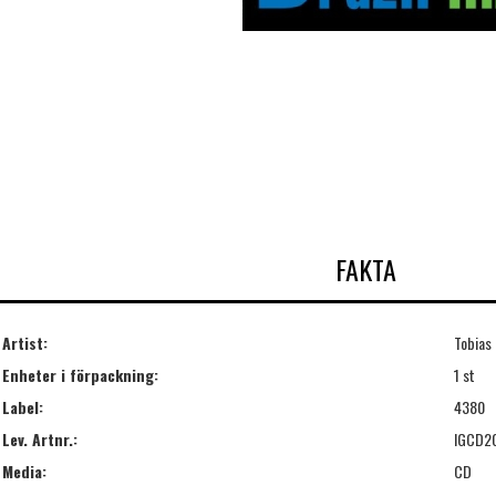
FAKTA
Artist:
Tobias 
Enheter i förpackning:
1 st
Label:
4380
Lev. Artnr.:
IGCD2
Media:
CD