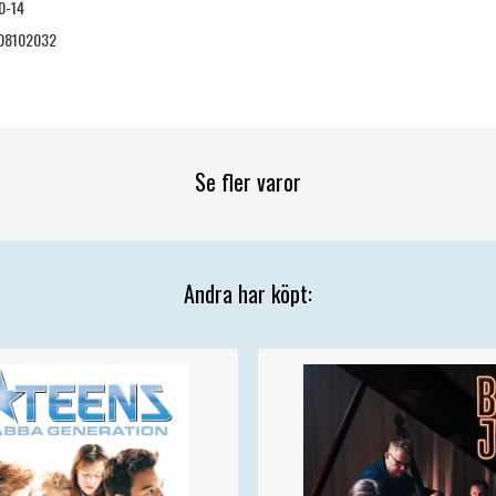
0-14
08102032
Se fler varor
Andra har köpt: