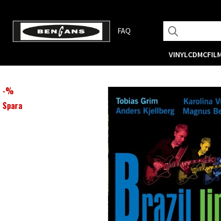
FAQ
VINYL
CD
MC
FIL
-
%
Spara