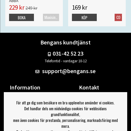
ABBA
229 kr
169 kr
249 kr
Maxisingel
CD
BOKA
KÖP
Bengans kundtjänst
031-42 52 23
Telefontid - vardagar 10-12
support@bengans.se
Information
Kontakt
Ångra Köp
Våra butiker & öppettider
För att ge dig som besökare en bra upplevelse använder vi cookies.
Om Bengans
Din sida
Det handlar dels om nödvändiga cookies för webbsidans
FAQ / Köp- & Leveransvillkor
Logga ut
grundfunktionalitet,
men även cookies för prestanda, personalisering, marknadsföring med
Jag vill ha tips från Bengans
mera.