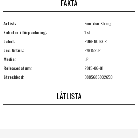
FAKTA
Artist:
Four Year Strong
Enheter i förpackning:
1 st
Label:
PURE NOISE R
Lev. Artnr.:
PNE152LP
Media:
LP
Releasedatum:
2015-06-01
Streckkod:
0885686932650
LÅTLISTA