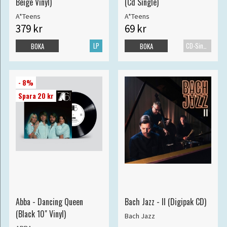
Beige Vinyl)
(Cd Single)
A*Teens
A*Teens
379 kr
69 kr
LP
CD-Singel
BOKA
BOKA
- 8%
Spara 20 kr
Abba - Dancing Queen
Bach Jazz - II (Digipak CD)
(Black 10" Vinyl)
Bach Jazz