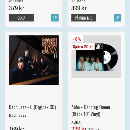
A*Teens
A*Teens
379 kr
399 kr
LP
LP
BOKA
PÅMINN MIG
- 8%
Spara 20 kr
Bach Jazz - II (Digipak CD)
Abba - Dancing Queen
(Black 10" Vinyl)
Bach Jazz
ABBA
169 kr
229 kr
249 kr