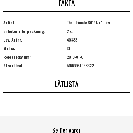
FAKTA
Artist:
The Ultimate 80´S No 1 Hits
Enheter i förpackning:
2 st
Lev. Artnr.:
40383
Media:
CD
Releasedatum:
2018-01-01
Streckkod:
5099964038322
LÅTLISTA
Se fler varor