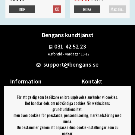
CD
Maxisingel
KÖP
BOKA
Bengans kundtjänst
031-42 52 23
Telefontid - vardagar 10-12
support@bengans.se
Information
Kontakt
Ångra Köp
Våra butiker & öppettider
För att ge dig som besökare en bra upplevelse använder vi cookies.
Om Bengans
Din sida
Det handlar dels om nödvändiga cookies för webbsidans
FAQ / Köp- & Leveransvillkor
Logga ut
grundfunktionalitet,
men även cookies för prestanda, personalisering, marknadsföring med
Jag vill ha tips från Bengans
mera.
Du bestämmer genom att anpassa dina cookie-inställningar som du
OK
önskar.