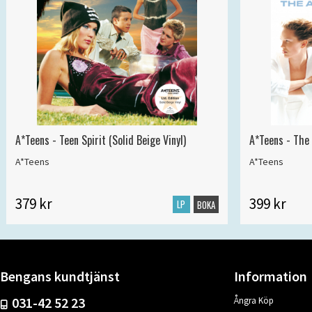
A*Teens - Teen Spirit (Solid Beige Vinyl)
A*Teens - The 
A*Teens
A*Teens
379 kr
399 kr
LP
BOKA
Bengans kundtjänst
Information
031-42 52 23
Ångra Köp