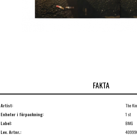
FAKTA
Artist:
The Ki
Enheter i förpackning:
1 st
Label:
BMG
Lev. Artnr.:
40999