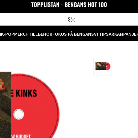
M
K-POP
MERCH
TILLBEHÖR
FOKUS PÅ BENGANS
VI TIPSAR
KAMPANJE