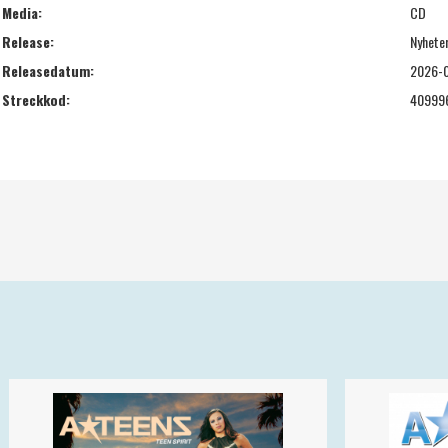
Media:
CD
Release:
Nyhete
Releasedatum:
2026-
Streckkod:
40999