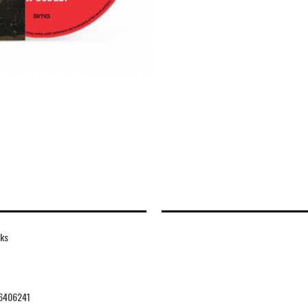
nks
6406241