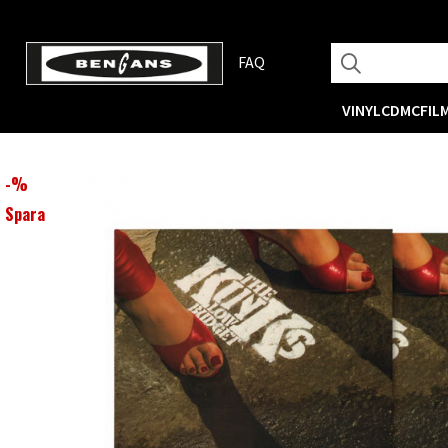
FAQ
VINYL
CD
MC
FIL
-
%
Spara