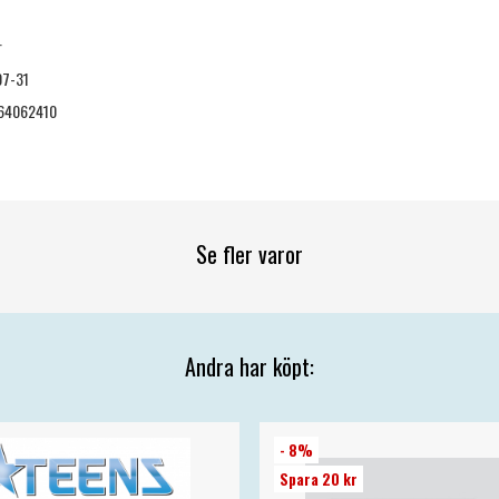
r
07-31
64062410
Se fler varor
Andra har köpt:
- 8%
Spara 20 kr