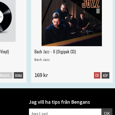
Vinyl)
Bach Jazz - II (Digipak CD)
Bach Jazz
169 kr
Maxisingel
CD
BOKA
KÖP
Jag vill ha tips från Bengans
OK