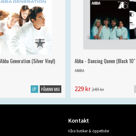
Abba Generation (Silver Vinyl)
Abba - Dancing Queen (Black 10" 
ABBA
229 kr
LP
249 kr
PÅMINN MIG
Kontakt
Våra butiker & öppettider