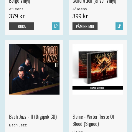
Beige Vinyl)
Generation (Silver Vinyl)
A*Teens
A*Teens
379 kr
399 kr
LP
LP
BOKA
PÅMINN MIG
Bach Jazz - II (Digipak CD)
Eleine - Water Taste Of
Blood (Signed)
Bach Jazz
Eleine