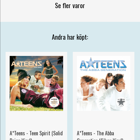
Se fler varor
Andra har köpt:
A*Teens - Teen Spirit (Solid
A*Teens - The Abba