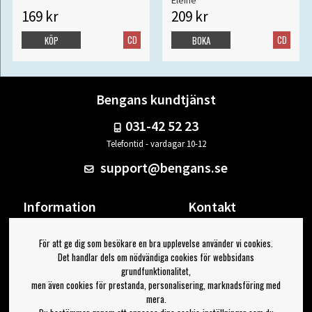
169 kr
209 kr
CD
CD
KÖP
BOKA
Bengans kundtjänst
031-42 52 23
Telefontid - vardagar 10-12
support@bengans.se
Information
Kontakt
Ångra Köp
Våra butiker & öppettider
För att ge dig som besökare en bra upplevelse använder vi cookies.
Om Bengans
Din sida
Det handlar dels om nödvändiga cookies för webbsidans
FAQ / Köp- & Leveransvillkor
Logga ut
grundfunktionalitet,
men även cookies för prestanda, personalisering, marknadsföring med
Jag vill ha tips från Bengans
mera.