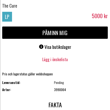
The Cure
5000
kr
LP
PÅMINN MIG
Visa butikslager
Lägg i önskelista
Pris och lagerstatus gäller webbshoppen
Leveranstid:
Pending
Artnr:
3990064
FAKTA