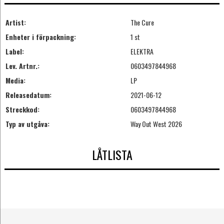
Artist:
The Cure
Enheter i förpackning:
1 st
Label:
ELEKTRA
Lev. Artnr.:
0603497844968
Media:
LP
Releasedatum:
2021-06-12
Streckkod:
0603497844968
Typ av utgåva:
Way Out West 2026
LÅTLISTA