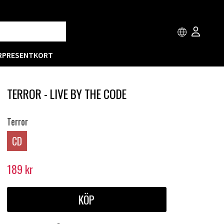
R
PRESENTKORT
TERROR - LIVE BY THE CODE
Terror
CD
189
kr
KÖP