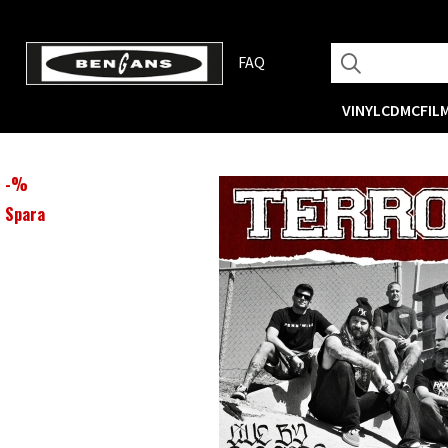
FAQ
VINYL
CD
MC
FIL
-
%
Spara