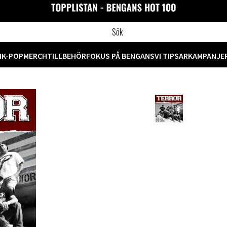
M
K-POP
MERCH
TILLBEHÖR
FOKUS PÅ BENGANS
VI TIPSAR
KAMPANJE