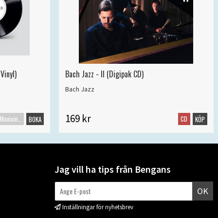
Vinyl)
Bach Jazz - II (Digipak CD)
Bach Jazz
169 kr
Maxisingel
CD
BOKA
KÖP
Jag vill ha tips från Bengans
OK
Inställningar för nyhetsbrev