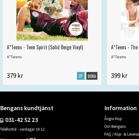
A*Teens - Teen Spirit (Solid Beige Vinyl)
A*Teens - The 
A*Teens
A*Teens
379 kr
399 kr
LP
BOKA
Bengans kundtjänst
Information
031-42 52 23
Ångra Köp
Om Bengans
Telefontid - vardagar 10-12
FAQ / Köp- & Leveran