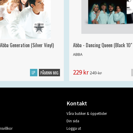
Abba Generation (Silver Vinyl)
Abba - Dancing Queen (Black 10" 
ABBA
229 kr
LP
249 kr
PÅMINN MIG
Kontakt
Våra butiker & öppettider
Din sida
svillkor
Logga ut