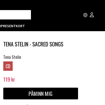
R
PRESENTKORT
TENA STELIN - SACRED SONGS
Tena Stelin
CD
119
kr
PÅMINN MIG