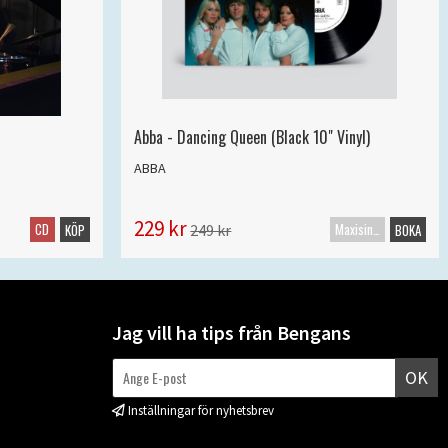
Abba - Dancing Queen (Black 10" Vinyl)
ABBA
229 kr
CD
Maxisingel
249 kr
KÖP
BOKA
Jag vill ha tips från Bengans
OK
Inställningar för nyhetsbrev