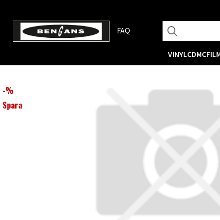
FAQ
VINYL
CD
MC
FIL
-
%
Spara