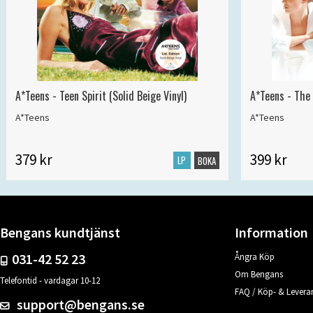
A*Teens - Teen Spirit (Solid Beige Vinyl)
A*Teens - The 
A*Teens
A*Teens
379 kr
399 kr
LP
BOKA
Bengans kundtjänst
Information
031-42 52 23
Ångra Köp
Om Bengans
Telefontid - vardagar 10-12
FAQ / Köp- & Leveran
support@bengans.se