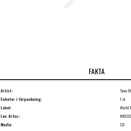
FAKTA
Artist:
Tena St
Enheter i förpackning:
1 st
Label:
World 
Lev. Artnr.:
WRCD
Media:
CD