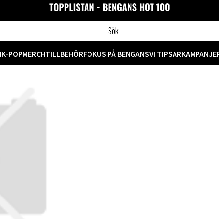
M
K-POP
MERCH
TILLBEHÖR
FOKUS PÅ BENGANS
VI TIPSAR
KAMPANJE