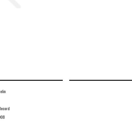
elin
Record
008