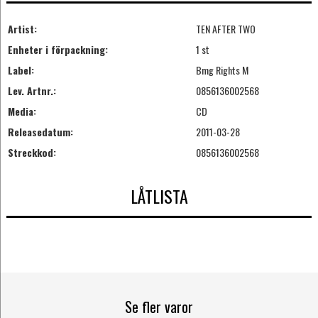
Artist:
TEN AFTER TWO
Enheter i förpackning:
1 st
Label:
Bmg Rights M
Lev. Artnr.:
0856136002568
Media:
CD
Releasedatum:
2011-03-28
Streckkod:
0856136002568
LÅTLISTA
Se fler varor