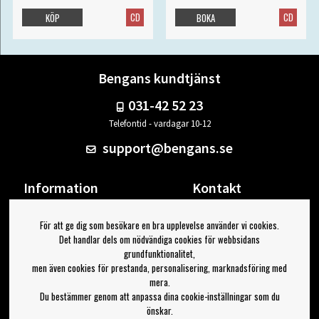
CD
CD
KÖP
BOKA
Bengans kundtjänst
031-42 52 23
Telefontid - vardagar 10-12
support@bengans.se
Information
Kontakt
Ångra Köp
Våra butiker & öppettider
För att ge dig som besökare en bra upplevelse använder vi cookies.
Om Bengans
Din sida
Det handlar dels om nödvändiga cookies för webbsidans
FAQ / Köp- & Leveransvillkor
Logga ut
grundfunktionalitet,
men även cookies för prestanda, personalisering, marknadsföring med
Jag vill ha tips från Bengans
mera.
Du bestämmer genom att anpassa dina cookie-inställningar som du
OK
önskar.