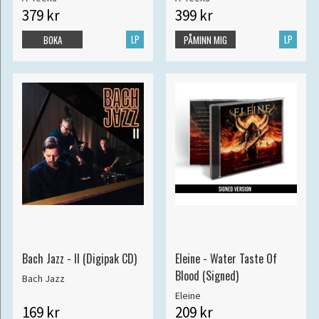
379 kr
399 kr
LP
LP
BOKA
PÅMINN MIG
Bach Jazz - II (Digipak CD)
Eleine - Water Taste Of
Blood (Signed)
Bach Jazz
Eleine
169 kr
209 kr