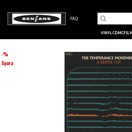
FAQ
VINYL
CD
MC
FIL
-
%
Spara