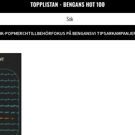
M
K-POP
MERCH
TILLBEHÖR
FOKUS PÅ BENGANS
VI TIPSAR
KAMPANJE