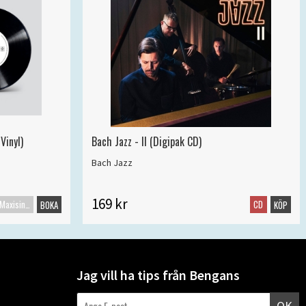
Vinyl)
Bach Jazz - II (Digipak CD)
Bach Jazz
169 kr
Maxisingel
CD
BOKA
KÖP
Jag vill ha tips från Bengans
OK