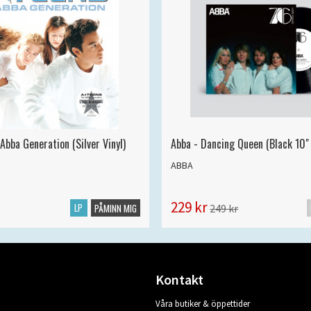
Abba Generation (Silver Vinyl)
Abba - Dancing Queen (Black 10" 
ABBA
229 kr
LP
249 kr
PÅMINN MIG
Kontakt
Våra butiker & öppettider