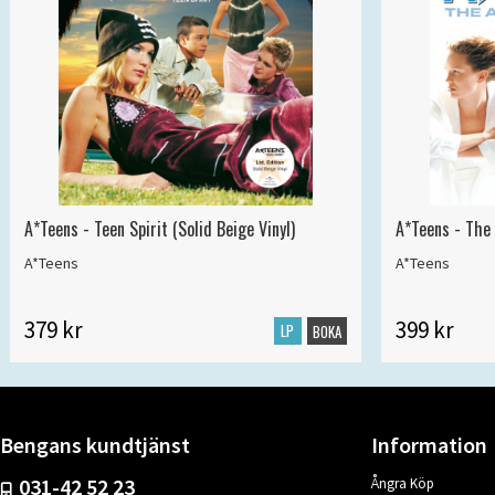
A*Teens - Teen Spirit (Solid Beige Vinyl)
A*Teens - The 
A*Teens
A*Teens
379 kr
399 kr
LP
BOKA
Bengans kundtjänst
Information
031-42 52 23
Ångra Köp