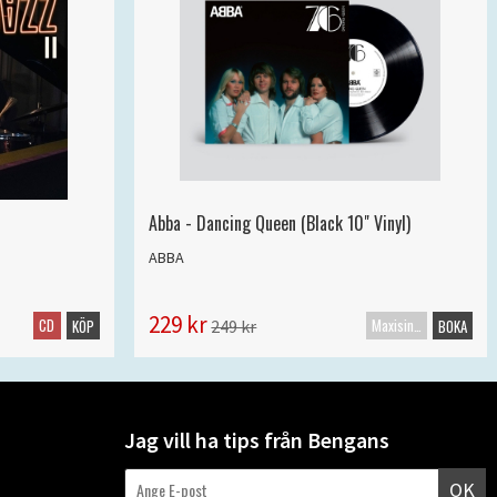
Abba - Dancing Queen (Black 10" Vinyl)
ABBA
229 kr
CD
Maxisingel
249 kr
KÖP
BOKA
Jag vill ha tips från Bengans
OK