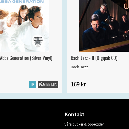
Abba Generation (Silver Vinyl)
Bach Jazz - II (Digipak CD)
Bach Jazz
169 kr
LP
PÅMINN MIG
Kontakt
Våra butiker & öppettider