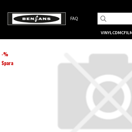
FAQ
VINYL
CD
MC
FIL
-
%
Spara