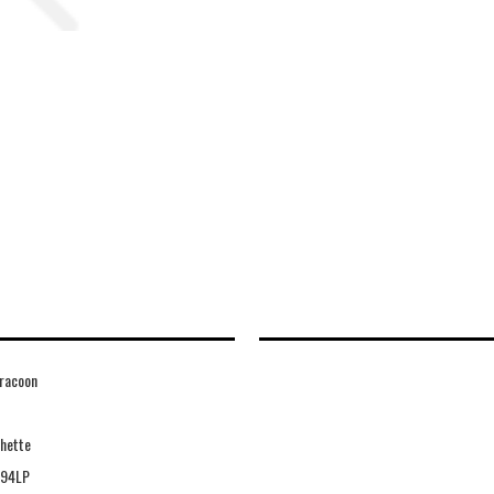
racoon
hette
94LP