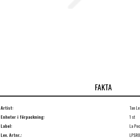
FAKTA
Artist:
Tan Le
Enheter i förpackning:
1 st
Label:
La Poc
Lev. Artnr.:
LPSR0