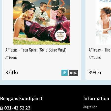
A*Teens - Teen Spirit (Solid Beige Vinyl)
A*Teens - The 
A*Teens
A*Teens
379 kr
399 kr
LP
BOKA
Bengans kundtjänst
Information
031-42 52 23
Ångra Köp