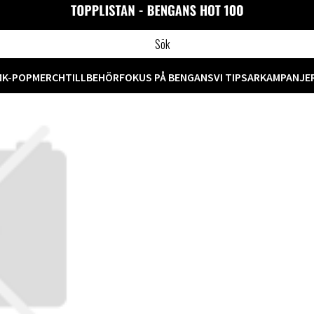
M
K-POP
MERCH
TILLBEHÖR
FOKUS PÅ BENGANS
VI TIPSAR
KAMPANJE