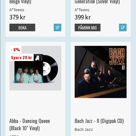
Beige Vinyl)
Generation (Silver Vinyl)
A*Teens
A*Teens
379 kr
399 kr
LP
LP
BOKA
PÅMINN MIG
- 8%
Spara 20 kr
Abba - Dancing Queen
Bach Jazz - II (Digipak CD)
(Black 10" Vinyl)
Bach Jazz