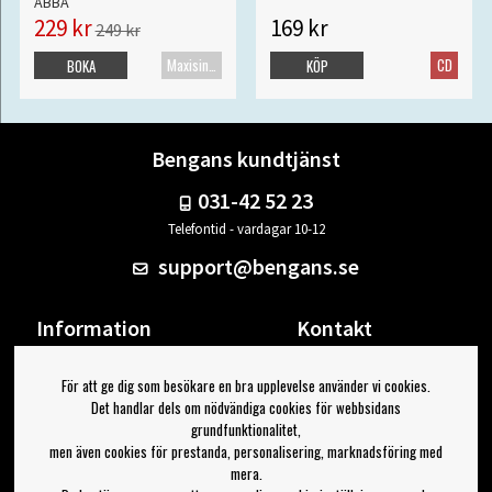
ABBA
229 kr
169 kr
249 kr
Maxisingel
CD
BOKA
KÖP
Bengans kundtjänst
031-42 52 23
Telefontid - vardagar 10-12
support@bengans.se
Information
Kontakt
Ångra Köp
Våra butiker & öppettider
För att ge dig som besökare en bra upplevelse använder vi cookies.
Om Bengans
Din sida
Det handlar dels om nödvändiga cookies för webbsidans
FAQ / Köp- & Leveransvillkor
Logga ut
grundfunktionalitet,
men även cookies för prestanda, personalisering, marknadsföring med
Jag vill ha tips från Bengans
mera.