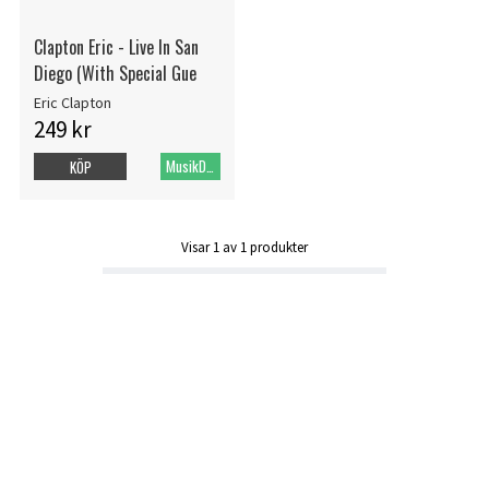
Clapton Eric - Live In San
Diego (With Special Gue
Eric Clapton
249 kr
MusikDVD
KÖP
Visar
1
av
1
produkter