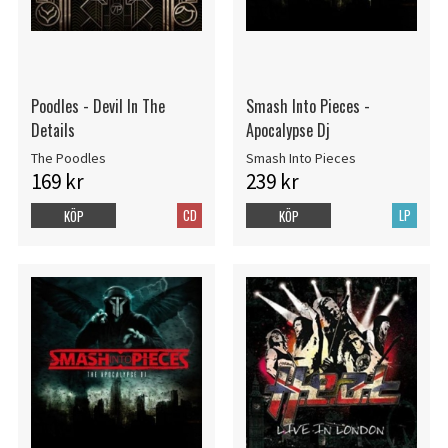
Poodles - Devil In The
Smash Into Pieces -
Details
Apocalypse Dj
The Poodles
Smash Into Pieces
169 kr
239 kr
CD
LP
KÖP
KÖP