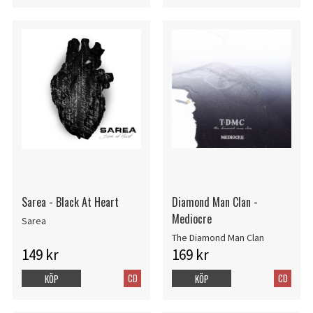
Sarea - Black At Heart
Diamond Man Clan -
Mediocre
Sarea
The Diamond Man Clan
149 kr
169 kr
CD
CD
KÖP
KÖP