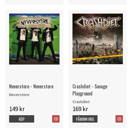
Neverstore - Neverstore
Crashdiet - Savage
Playground
Neverstore
Crashdïet
149 kr
169 kr
CD
CD
KÖP
PÅMINN MIG