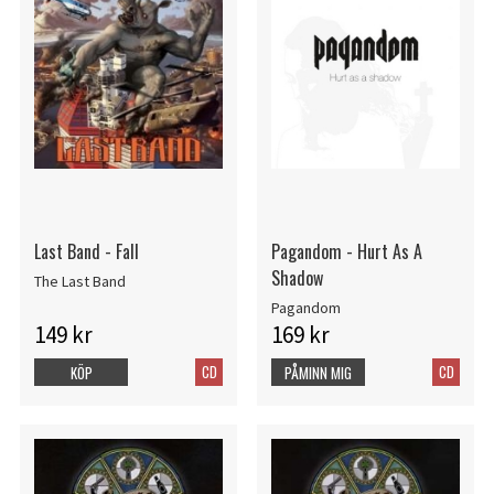
Last Band - Fall
Pagandom - Hurt As A
Shadow
The Last Band
Pagandom
149 kr
169 kr
CD
CD
KÖP
PÅMINN MIG