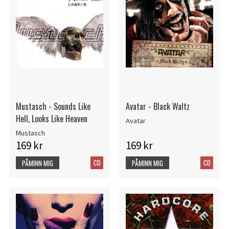
Mustasch - Sounds Like
Avatar - Black Waltz
Hell, Looks Like Heaven
Avatar
Mustasch
169 kr
169 kr
CD
CD
PÅMINN MIG
PÅMINN MIG