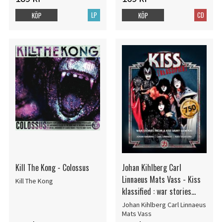
LP
CD
KÖP
KÖP
Kill The Kong - Colossus
Johan Kihlberg Carl
Linnaeus Mats Vass - Kiss
Kill The Kong
klassified : war stories
from a kis
Johan Kihlberg Carl Linnaeus
Mats Vass