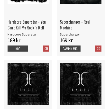
Hardcore Superstar - You
Supercharger - Real
Can't Kill My Rock 'n Roll
Machine
Hardcore Superstar
Supercharger
189 kr
169 kr
CD
CD
KÖP
PÅMINN MIG