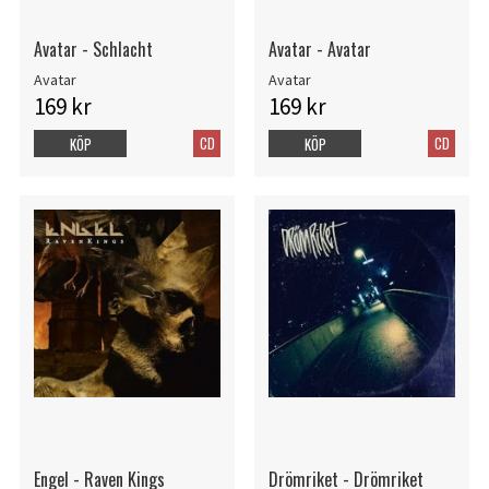
Avatar - Schlacht
Avatar - Avatar
Avatar
Avatar
169 kr
169 kr
CD
CD
KÖP
KÖP
Engel - Raven Kings
Drömriket - Drömriket