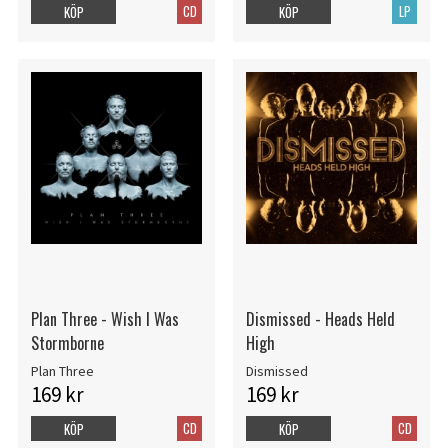
CD
LP
KÖP
KÖP
Plan Three - Wish I Was
Dismissed - Heads Held
Stormborne
High
Plan Three
Dismissed
169 kr
169 kr
CD
CD
KÖP
KÖP