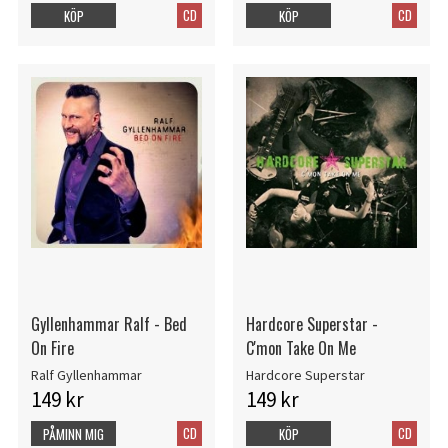
CD
CD
KÖP
KÖP
Gyllenhammar Ralf - Bed
Hardcore Superstar -
On Fire
C'mon Take On Me
Ralf Gyllenhammar
Hardcore Superstar
149 kr
149 kr
CD
CD
PÅMINN MIG
KÖP