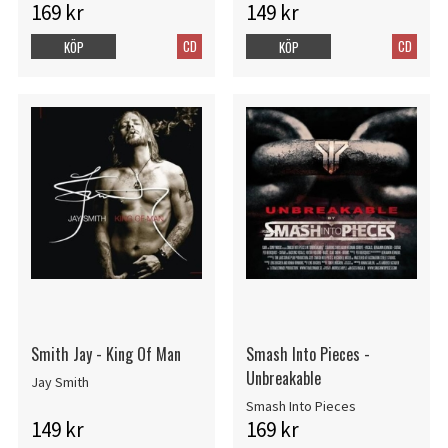
169 kr
149 kr
CD
CD
KÖP
KÖP
Smith Jay - King Of Man
Smash Into Pieces -
Unbreakable
Jay Smith
Smash Into Pieces
149 kr
169 kr