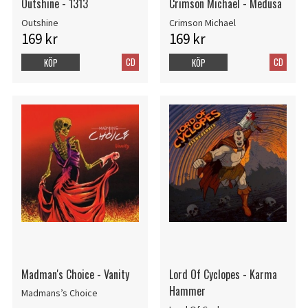
Outshine - 1313
Crimson Michael - Medusa
Outshine
Crimson Michael
169 kr
169 kr
CD
CD
KÖP
KÖP
Madman's Choice - Vanity
Lord Of Cyclopes - Karma
Hammer
Madmans’s Choice