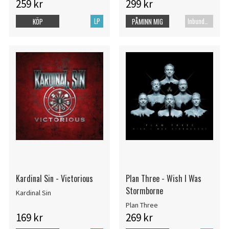
259 kr
299 kr
LP
Inbunden bok
KÖP
PÅMINN MIG
Kardinal Sin - Victorious
Plan Three - Wish I Was
Stormborne
Kardinal Sin
Plan Three
169 kr
269 kr