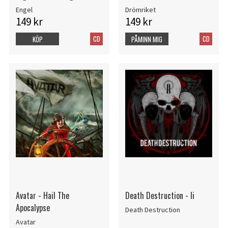
Engel
Drömriket
149 kr
149 kr
CD
CD
KÖP
PÅMINN MIG
Avatar - Hail The
Death Destruction - Ii
Apocalypse
Death Destruction
Avatar