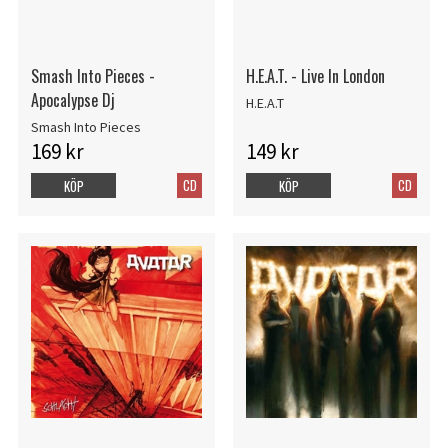
Smash Into Pieces -
H.E.A.T. - Live In London
Apocalypse Dj
H.E.A.T
Smash Into Pieces
169 kr
149 kr
CD
CD
KÖP
KÖP