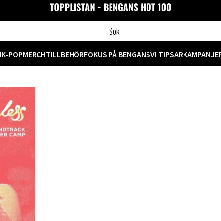
M
K-POP
MERCH
TILLBEHÖR
FOKUS PÅ BENGANS
VI TIPSAR
KAMPANJE