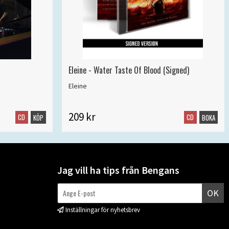
Eleine - Water Taste Of Blood (Signed)
Eleine
209 kr
CD
CD
KÖP
BOKA
Jag vill ha tips från Bengans
OK
Inställningar för nyhetsbrev