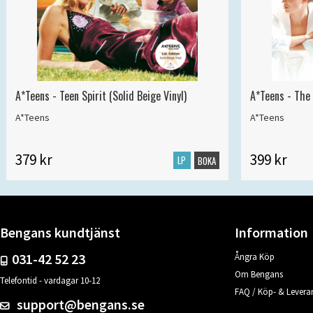
A*Teens - Teen Spirit (Solid Beige Vinyl)
A*Teens - The 
A*Teens
A*Teens
379 kr
399 kr
LP
BOKA
Bengans kundtjänst
Information
031-42 52 23
Ångra Köp
Om Bengans
Telefontid - vardagar 10-12
FAQ / Köp- & Leveran
support@bengans.se