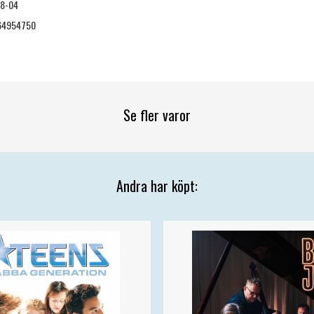
08-04
64954750
Se fler varor
Andra har köpt: