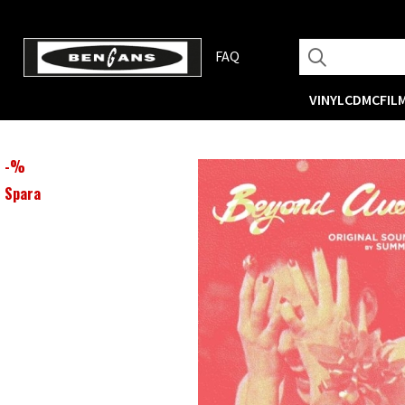
FAQ
VINYL
CD
MC
FIL
-
%
Spara