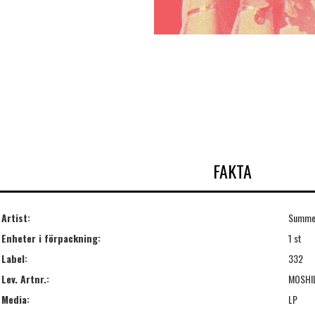
FAKTA
Artist:
Summe
Enheter i förpackning:
1 st
Label:
332
Lev. Artnr.:
MOSHI
Media:
LP