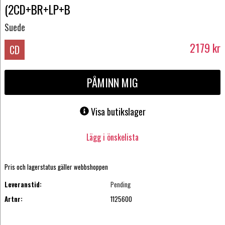
(2CD+BR+LP+B
Suede
2179
kr
CD
PÅMINN MIG
Visa butikslager
Lägg i önskelista
Pris och lagerstatus gäller webbshoppen
Leveranstid:
Pending
Artnr:
1125600