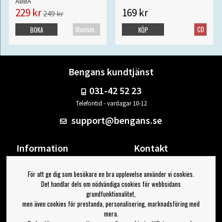
ABBA
229 kr
169 kr
249 kr
Maxisingel
CD
BOKA
KÖP
Bengans kundtjänst
031-42 52 23
Telefontid - vardagar 10-12
support@bengans.se
Information
Kontakt
Ångra Köp
Våra butiker & öppettider
För att ge dig som besökare en bra upplevelse använder vi cookies.
Om Bengans
Din sida
Det handlar dels om nödvändiga cookies för webbsidans
FAQ / Köp- & Leveransvillkor
Logga ut
grundfunktionalitet,
men även cookies för prestanda, personalisering, marknadsföring med
Jag vill ha tips från Bengans
mera.