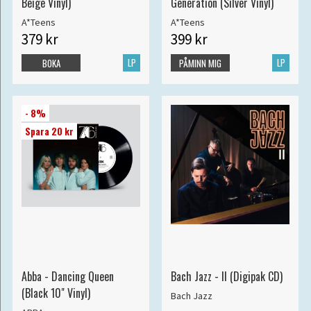
Beige Vinyl)
Generation (Silver Vinyl)
A*Teens
A*Teens
379 kr
399 kr
LP
LP
BOKA
PÅMINN MIG
- 8%
Spara 20 kr
Abba - Dancing Queen
Bach Jazz - II (Digipak CD)
(Black 10" Vinyl)
Bach Jazz