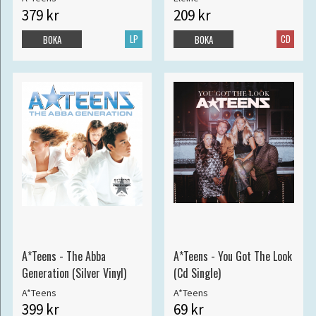
379 kr
209 kr
LP
CD
BOKA
BOKA
A*Teens - The Abba
A*Teens - You Got The Look
Generation (Silver Vinyl)
(Cd Single)
A*Teens
A*Teens
399 kr
69 kr