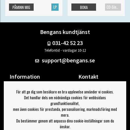
LP
CD-Singel
PÅMINN MIG
BOKA
Bengans kundtjänst
031-42 52 23
Telefontid - vardagar 10-12
support@bengans.se
Information
Kontakt
Ångra Köp
Våra butiker & öppettider
För att ge dig som besökare en bra upplevelse använder vi cookies.
Om Bengans
Din sida
Det handlar dels om nödvändiga cookies för webbsidans
FAQ / Köp- & Leveransvillkor
Logga ut
grundfunktionalitet,
men även cookies för prestanda, personalisering, marknadsföring med
Jag vill ha tips från Bengans
mera.
Du bestämmer genom att anpassa dina cookie-inställningar som du
OK
önskar.