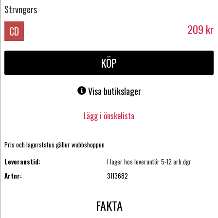
Strvngers
209
kr
CD
KÖP
Visa butikslager
Lägg i önskelista
Pris och lagerstatus gäller webbshoppen
Leveranstid:
I lager hos leverantör 5-12 arb.dgr
Artnr:
3113682
FAKTA