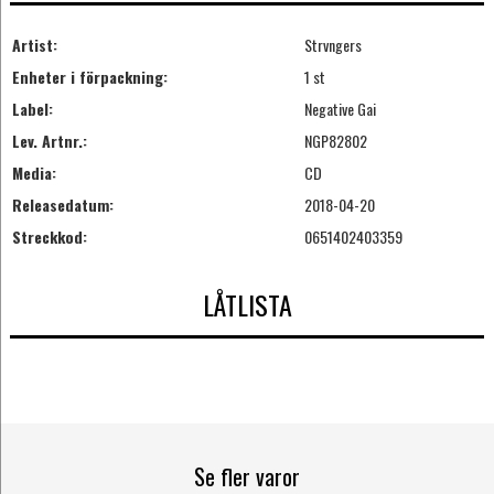
Artist:
Strvngers
Enheter i förpackning:
1 st
Label:
Negative Gai
Lev. Artnr.:
NGP82802
Media:
CD
Releasedatum:
2018-04-20
Streckkod:
0651402403359
LÅTLISTA
Se fler varor