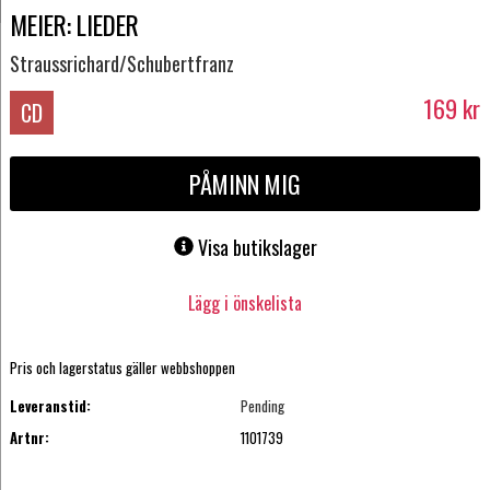
MEIER: LIEDER
Straussrichard/Schubertfranz
169
kr
CD
PÅMINN MIG
Visa butikslager
Lägg i önskelista
Pris och lagerstatus gäller webbshoppen
Leveranstid:
Pending
Artnr:
1101739