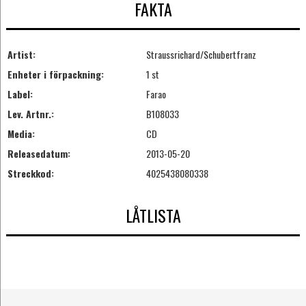
FAKTA
Artist:
Straussrichard/Schubertfranz
Enheter i förpackning:
1 st
Label:
Farao
Lev. Artnr.:
B108033
Media:
CD
Releasedatum:
2013-05-20
Streckkod:
4025438080338
LÅTLISTA