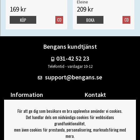
Eleine
169 kr
209 kr
CD
CD
KÖP
BOKA
Bengans kundtjänst
031-42 52 23
Telefontid - vardagar 10-12
support@bengans.se
Information
Kontakt
Ångra Köp
Våra butiker & öppettider
För att ge dig som besökare en bra upplevelse använder vi cookies.
Om Bengans
Din sida
Det handlar dels om nödvändiga cookies för webbsidans
FAQ / Köp- & Leveransvillkor
Logga ut
grundfunktionalitet,
men även cookies för prestanda, personalisering, marknadsföring med
Jag vill ha tips från Bengans
mera.