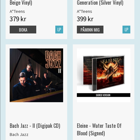
Beige Vinyl)
Generation (Silver Vinyl)
A*Teens
A*Teens
379 kr
399 kr
LP
LP
BOKA
PÅMINN MIG
Bach Jazz - II (Digipak CD)
Eleine - Water Taste Of
Blood (Signed)
Bach Jazz