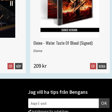
Eleine - Water Taste Of Blood (Signed)
Eleine
209 kr
CD
CD
KÖP
BOKA
Jag vill ha tips från Bengans
OK
Inställningar för nyhetsbrev