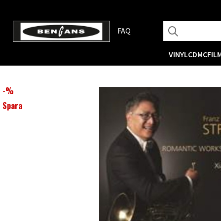
FAQ
VINYL
CD
MC
FIL
-
%
Spara