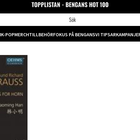
M
K-POP
MERCH
TILLBEHÖR
FOKUS PÅ BENGANS
VI TIPSAR
KAMPANJE