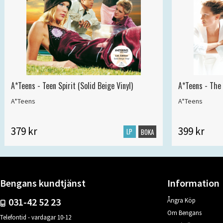
A*Teens - Teen Spirit (Solid Beige Vinyl)
A*Teens - The 
A*Teens
A*Teens
379 kr
399 kr
LP
BOKA
Bengans kundtjänst
Information
031-42 52 23
Ångra Köp
Om Bengans
Telefontid - vardagar 10-12