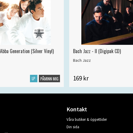
Abba Generation (Silver Vinyl)
Bach Jazz - II (Digipak CD)
Bach Jazz
169 kr
LP
PÅMINN MIG
Kontakt
Våra butiker & öppettider
Din sida