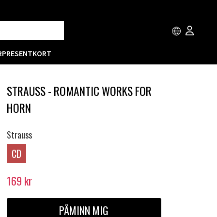
R
PRESENTKORT
STRAUSS - ROMANTIC WORKS FOR
HORN
Strauss
CD
169
kr
PÅMINN MIG