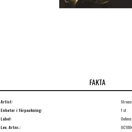
FAKTA
Artist:
Straus
Enheter i förpackning:
1 st
Label:
Oehms
Lev. Artnr.:
OC180