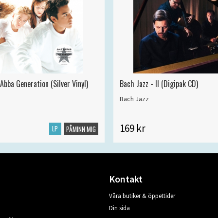
Abba Generation (Silver Vinyl)
Bach Jazz - II (Digipak CD)
Bach Jazz
169 kr
LP
PÅMINN MIG
Kontakt
Våra butiker & öppettider
Din sida