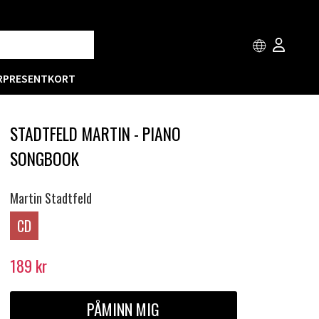
R
PRESENTKORT
STADTFELD MARTIN - PIANO
SONGBOOK
Martin Stadtfeld
CD
189
kr
PÅMINN MIG