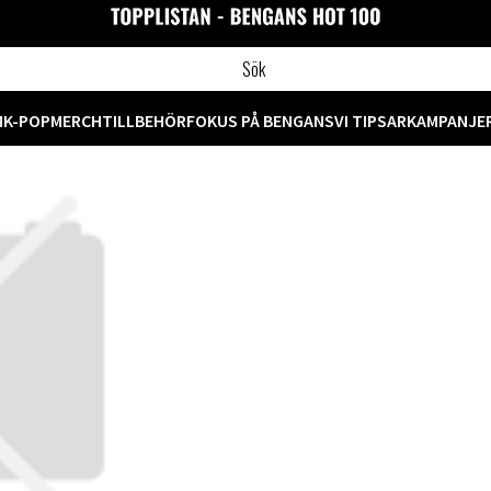
M
K-POP
MERCH
TILLBEHÖR
FOKUS PÅ BENGANS
VI TIPSAR
KAMPANJE