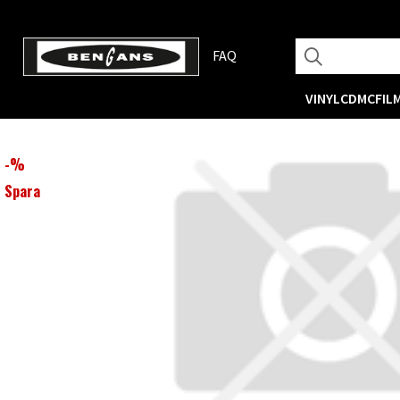
FAQ
VINYL
CD
MC
FIL
-
%
Spara