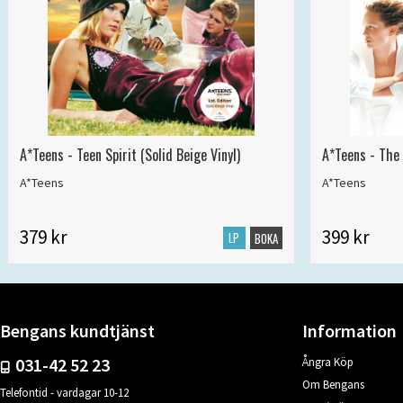
A*Teens - Teen Spirit (Solid Beige Vinyl)
A*Teens - The 
A*Teens
A*Teens
379 kr
399 kr
LP
BOKA
Bengans kundtjänst
Information
031-42 52 23
Ångra Köp
Om Bengans
Telefontid - vardagar 10-12