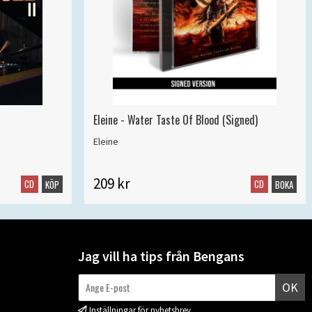
Eleine - Water Taste Of Blood (Signed)
Eleine
209 kr
CD
CD
KÖP
BOKA
Jag vill ha tips från Bengans
OK
Inställningar för nyhetsbrev