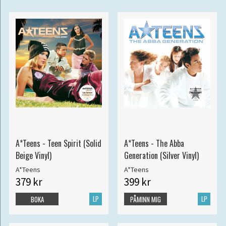
A*Teens - Teen Spirit (Solid
A*Teens - The Abba
Beige Vinyl)
Generation (Silver Vinyl)
A*Teens
A*Teens
379 kr
399 kr
LP
LP
BOKA
PÅMINN MIG