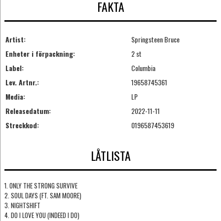
FAKTA
Artist:
Springsteen Bruce
Enheter i förpackning:
2 st
Label:
Columbia
Lev. Artnr.:
19658745361
Media:
LP
Releasedatum:
2022-11-11
Streckkod:
0196587453619
LÅTLISTA
1. ONLY THE STRONG SURVIVE
2. SOUL DAYS (FT. SAM MOORE)
3. NIGHTSHIFT
4. DO I LOVE YOU (INDEED I DO)