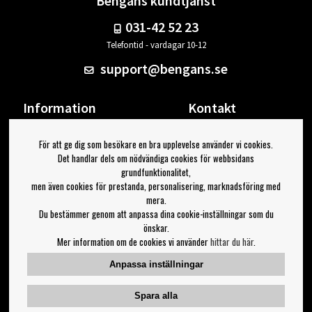
Bengans kundtjänst
031-42 52 23
Telefontid - vardagar 10-12
support@bengans.se
Information
Kontakt
Ångra Köp
Våra butiker & öppettider
För att ge dig som besökare en bra upplevelse använder vi cookies.
Om Bengans
Din sida
Det handlar dels om nödvändiga cookies för webbsidans
FAQ / Köp- & Leveransvillkor
Logga ut
grundfunktionalitet,
men även cookies för prestanda, personalisering, marknadsföring med
Jag vill ha tips från Bengans
mera.
Du bestämmer genom att anpassa dina cookie-inställningar som du
OK
önskar.
Mer information om de cookies vi använder
hittar du här
.
Inställningar för nyhetsbrev
Anpassa inställningar
Följ oss på:
Spara alla