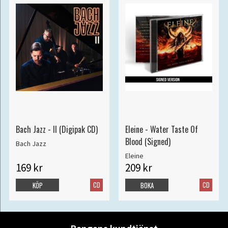
Bach Jazz - II (Digipak CD)
Eleine - Water Taste Of
Blood (Signed)
Bach Jazz
Eleine
169 kr
209 kr
CD
CD
KÖP
BOKA