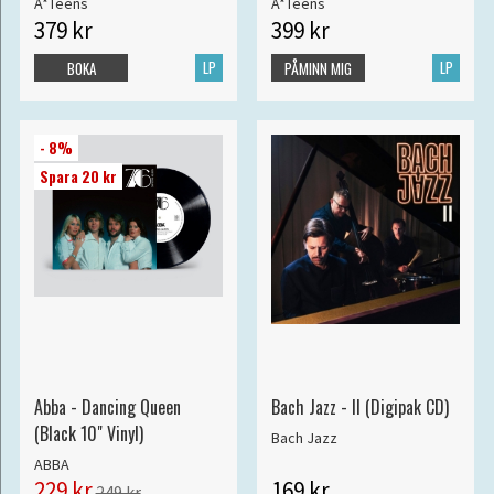
A*Teens
A*Teens
379 kr
399 kr
LP
LP
BOKA
PÅMINN MIG
- 8%
Spara 20 kr
Abba - Dancing Queen
Bach Jazz - II (Digipak CD)
(Black 10" Vinyl)
Bach Jazz
ABBA
229 kr
169 kr
249 kr