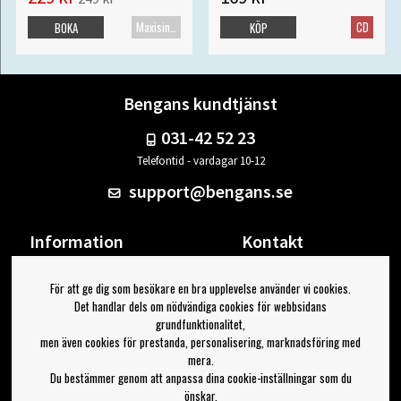
Maxisingel
CD
BOKA
KÖP
Bengans kundtjänst
031-42 52 23
Telefontid - vardagar 10-12
support@bengans.se
Information
Kontakt
Ångra Köp
Våra butiker & öppettider
För att ge dig som besökare en bra upplevelse använder vi cookies.
Om Bengans
Din sida
Det handlar dels om nödvändiga cookies för webbsidans
FAQ / Köp- & Leveransvillkor
Logga ut
grundfunktionalitet,
men även cookies för prestanda, personalisering, marknadsföring med
Jag vill ha tips från Bengans
mera.
Du bestämmer genom att anpassa dina cookie-inställningar som du
OK
önskar.