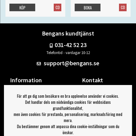
CD
CD
KÖP
BOKA
Bengans kundtjänst
031-42 52 23
Telefontid - vardagar 10-12
support@bengans.se
Information
Kontakt
Ångra Köp
Våra butiker & öppettider
För att ge dig som besökare en bra upplevelse använder vi cookies.
Om Bengans
Din sida
Det handlar dels om nödvändiga cookies för webbsidans
FAQ / Köp- & Leveransvillkor
Logga ut
grundfunktionalitet,
men även cookies för prestanda, personalisering, marknadsföring med
Jag vill ha tips från Bengans
mera.
Du bestämmer genom att anpassa dina cookie-inställningar som du
OK
önskar.