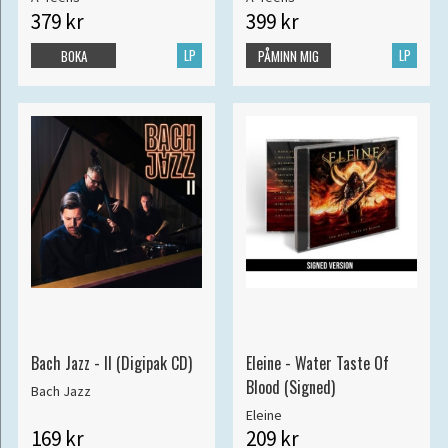
379 kr
399 kr
LP
LP
BOKA
PÅMINN MIG
Bach Jazz - II (Digipak CD)
Eleine - Water Taste Of
Blood (Signed)
Bach Jazz
Eleine
169 kr
209 kr