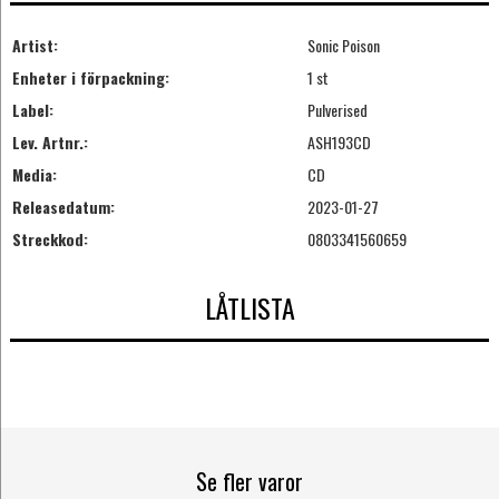
Artist:
Sonic Poison
Enheter i förpackning:
1 st
Label:
Pulverised
Lev. Artnr.:
ASH193CD
Media:
CD
Releasedatum:
2023-01-27
Streckkod:
0803341560659
LÅTLISTA
Se fler varor