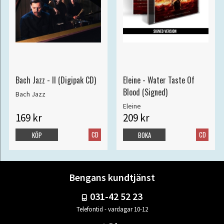
Bach Jazz - II (Digipak CD)
Eleine - Water Taste Of
Blood (Signed)
Bach Jazz
Eleine
169 kr
209 kr
CD
CD
KÖP
BOKA
Bengans kundtjänst
031-42 52 23
Telefontid - vardagar 10-12