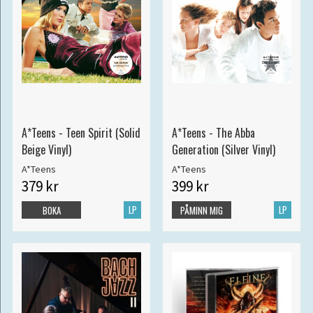
A*Teens - Teen Spirit (Solid
A*Teens - The Abba
Beige Vinyl)
Generation (Silver Vinyl)
A*Teens
A*Teens
379 kr
399 kr
LP
LP
BOKA
PÅMINN MIG