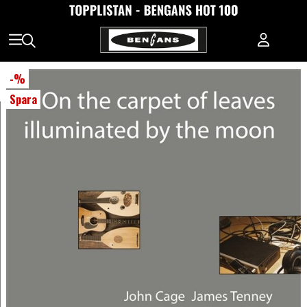
-
%
Spara