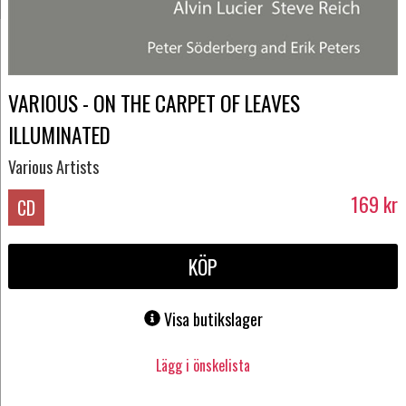
VARIOUS - ON THE CARPET OF LEAVES
ILLUMINATED
Various Artists
169
kr
CD
KÖP
Visa butikslager
Lägg i önskelista