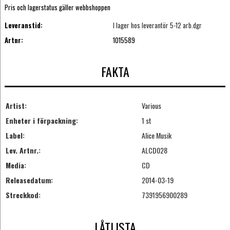
Pris och lagerstatus gäller webbshoppen
Leveranstid:
I lager hos leverantör 5-12 arb.dgr
Artnr:
1015589
FAKTA
Artist:
Various
Enheter i förpackning:
1 st
Label:
Alice Musik
Lev. Artnr.:
ALCD028
Media:
CD
Releasedatum:
2014-03-19
Streckkod:
7391956900289
LÅTLISTA