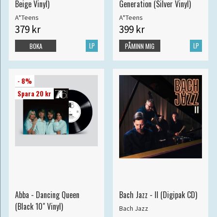
Beige Vinyl)
Generation (Silver Vinyl)
A*Teens
A*Teens
379 kr
399 kr
LP
LP
BOKA
PÅMINN MIG
- 8%
Spara 20 kr
Abba - Dancing Queen
Bach Jazz - II (Digipak CD)
(Black 10" Vinyl)
Bach Jazz