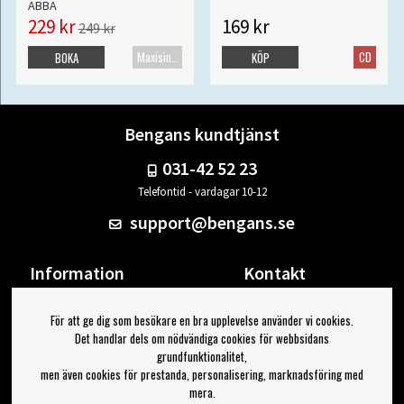
ABBA
229 kr
169 kr
249 kr
Maxisingel
CD
BOKA
KÖP
Bengans kundtjänst
031-42 52 23
Telefontid - vardagar 10-12
support@bengans.se
Information
Kontakt
Ångra Köp
Våra butiker & öppettider
För att ge dig som besökare en bra upplevelse använder vi cookies.
Om Bengans
Din sida
Det handlar dels om nödvändiga cookies för webbsidans
FAQ / Köp- & Leveransvillkor
Logga ut
grundfunktionalitet,
men även cookies för prestanda, personalisering, marknadsföring med
Jag vill ha tips från Bengans
mera.