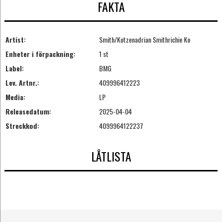
FAKTA
Artist:
Smith/Kotzenadrian Smithrichie Ko
Enheter i förpackning:
1 st
Label:
BMG
Lev. Artnr.:
409996412223
Media:
LP
Releasedatum:
2025-04-04
Streckkod:
4099964122237
LÅTLISTA