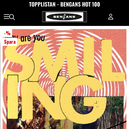
-
%
Spara