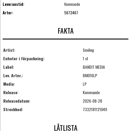
Leveranstid:
Kommande
Artnr:
5673467
FAKTA
Artist:
Smiling
Enheter i förpackning:
1 st
Label:
BANDIT MEDIA
Lev. Artnr.:
BM016LP
Media:
LP
Release:
Kommande
Releasedatum:
2026-08-28
Streckkod:
7332181121049
LÅTLISTA