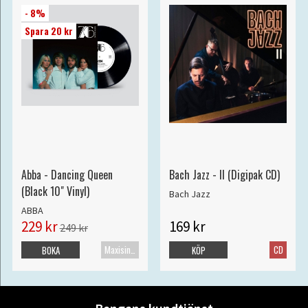
- 8%
Spara 20 kr
Abba - Dancing Queen
Bach Jazz - II (Digipak CD)
(Black 10" Vinyl)
Bach Jazz
ABBA
229 kr
169 kr
249 kr
Maxisingel
CD
BOKA
KÖP