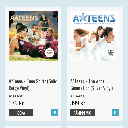
A*Teens - Teen Spirit (Solid
A*Teens - The Abba
Beige Vinyl)
Generation (Silver Vinyl)
A*Teens
A*Teens
379 kr
399 kr
LP
LP
BOKA
PÅMINN MIG