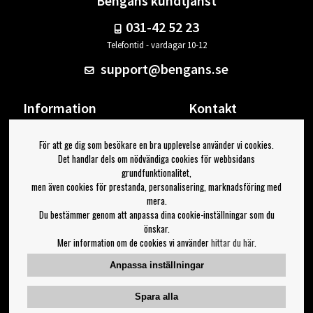
Bengans kundtjänst
031-42 52 23
Telefontid - vardagar 10-12
support@bengans.se
Information
Kontakt
Ångra Köp
Våra butiker & öppettider
För att ge dig som besökare en bra upplevelse använder vi cookies.
Om Bengans
Din sida
Det handlar dels om nödvändiga cookies för webbsidans
FAQ / Köp- & Leveransvillkor
Logga ut
grundfunktionalitet,
men även cookies för prestanda, personalisering, marknadsföring med
Jag vill ha tips från Bengans
mera.
Du bestämmer genom att anpassa dina cookie-inställningar som du
OK
önskar.
Mer information om de cookies vi använder
hittar du här
.
Inställningar för nyhetsbrev
Anpassa inställningar
Följ oss på:
Spara alla