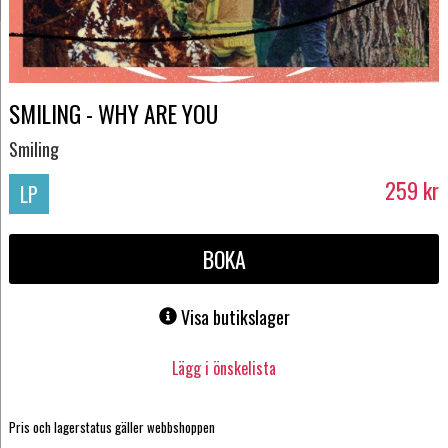
SMILING - WHY ARE YOU
Smiling
259
kr
LP
BOKA
Visa butikslager
Lägg i önskelista
Pris och lagerstatus gäller webbshoppen