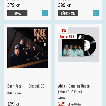
379 kr
399 kr
LP
LP
BOKA
PÅMINN MIG
- 8%
Spara 20 kr
Bach Jazz - II (Digipak CD)
Abba - Dancing Queen
(Black 10" Vinyl)
Bach Jazz
ABBA
169 kr
229 kr
249 kr