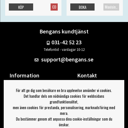
CD
Maxisingel
KÖP
BOKA
Bengans kundtjänst
031-42 52 23
Telefontid - vardagar 10-12
support@bengans.se
Information
Kontakt
Ångra Köp
Våra butiker & öppettider
För att ge dig som besökare en bra upplevelse använder vi cookies.
Om Bengans
Din sida
Det handlar dels om nödvändiga cookies för webbsidans
FAQ / Köp- & Leveransvillkor
Logga ut
grundfunktionalitet,
men även cookies för prestanda, personalisering, marknadsföring med
Jag vill ha tips från Bengans
mera.
Du bestämmer genom att anpassa dina cookie-inställningar som du
OK
önskar.